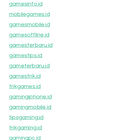
gamesinfo.id
mobilegames.id
gamesmobile.id
gamesoffline.id
gamesterbaru.id
gamestips.id
gameterbaru.id
gamestrik.id
trikgames.id
gamingiphone.id
gamingmobile.id
tipsgaming.id
trikgaming.id
gamingpc.id