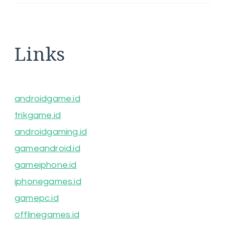
Links
androidgame.id
trikgame.id
androidgaming.id
gameandroid.id
gameiphone.id
iphonegames.id
gamepc.id
offlinegames.id