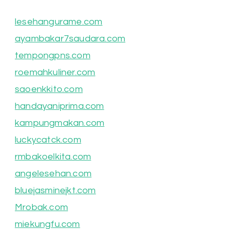
lesehangurame.com
ayambakar7saudara.com
tempongpns.com
roemahkuliner.com
saoenkkito.com
handayaniprima.com
kampungmakan.com
luckycatck.com
rmbakoelkita.com
angelesehan.com
bluejasminejkt.com
Mrobak.com
miekungfu.com