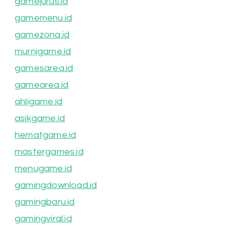
gamejurus.id
gamemenu.id
gamezona.id
murnigame.id
gamesarea.id
gamearea.id
ahligame.id
asikgame.id
hematgame.id
mastergames.id
menugame.id
gamingdownload.id
gamingbaru.id
gamingviral.id