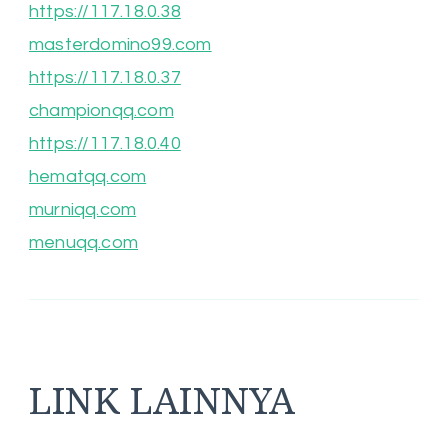
https://117.18.0.38
masterdomino99.com
https://117.18.0.37
championqq.com
https://117.18.0.40
hematqq.com
murniqq.com
menuqq.com
LINK LAINNYA