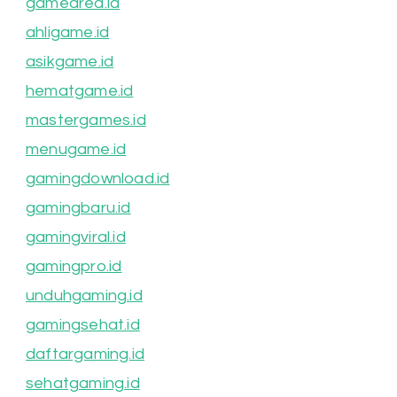
gamearea.id
ahligame.id
asikgame.id
hematgame.id
mastergames.id
menugame.id
gamingdownload.id
gamingbaru.id
gamingviral.id
gamingpro.id
unduhgaming.id
gamingsehat.id
daftargaming.id
sehatgaming.id