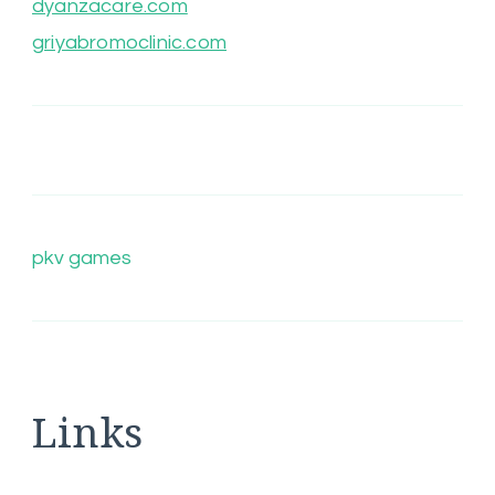
dyanzacare.com
griyabromoclinic.com
pkv games
Links