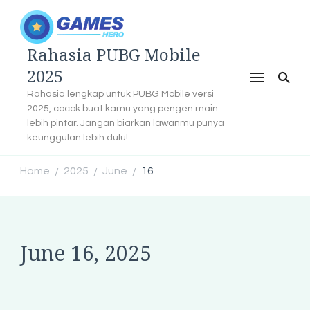
Rahasia PUBG Mobile
2025
Rahasia lengkap untuk PUBG Mobile versi
2025, cocok buat kamu yang pengen main
lebih pintar. Jangan biarkan lawanmu punya
keunggulan lebih dulu!
Home
2025
June
16
/
/
/
June 16, 2025