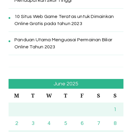
Mendapatkan Skor Tinggi
10 Situs Web Game Teratas untuk Dimainkan
Online Gratis pada tahun 2023
Panduan Utama Menguasai Permainan Biliar
Online Tahun 2023
June 2025
M
T
W
T
F
S
S
1
2
3
4
5
6
7
8