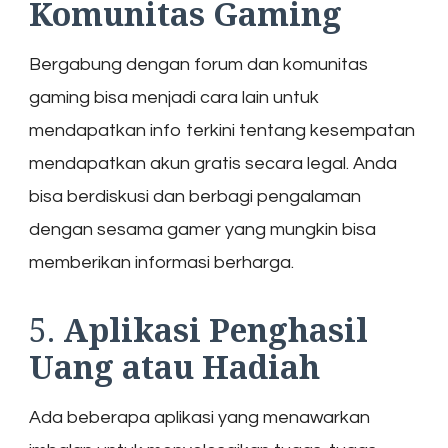
Komunitas Gaming
Bergabung dengan forum dan komunitas
gaming bisa menjadi cara lain untuk
mendapatkan info terkini tentang kesempatan
mendapatkan akun gratis secara legal. Anda
bisa berdiskusi dan berbagi pengalaman
dengan sesama gamer yang mungkin bisa
memberikan informasi berharga.
5.
Aplikasi Penghasil
Uang atau Hadiah
Ada beberapa aplikasi yang menawarkan