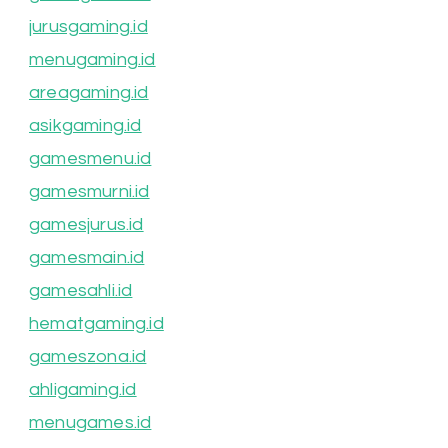
jurusgaming.id
menugaming.id
areagaming.id
asikgaming.id
gamesmenu.id
gamesmurni.id
gamesjurus.id
gamesmain.id
gamesahli.id
hematgaming.id
gameszona.id
ahligaming.id
menugames.id