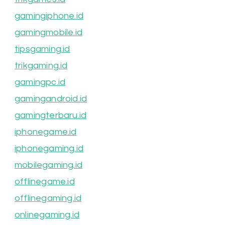
gamingiphone.id
gamingmobile.id
tipsgaming.id
trikgaming.id
gamingpc.id
gamingandroid.id
gamingterbaru.id
iphonegame.id
iphonegaming.id
mobilegaming.id
offlinegame.id
offlinegaming.id
onlinegaming.id