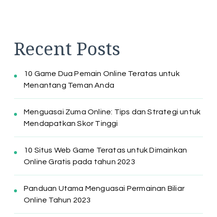
Recent Posts
10 Game Dua Pemain Online Teratas untuk
Menantang Teman Anda
Menguasai Zuma Online: Tips dan Strategi untuk
Mendapatkan Skor Tinggi
10 Situs Web Game Teratas untuk Dimainkan
Online Gratis pada tahun 2023
Panduan Utama Menguasai Permainan Biliar
Online Tahun 2023