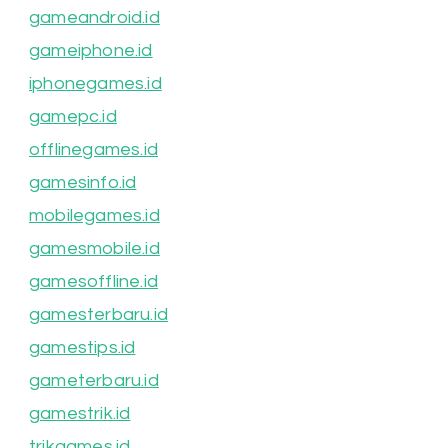
gameandroid.id
gameiphone.id
iphonegames.id
gamepc.id
offlinegames.id
gamesinfo.id
mobilegames.id
gamesmobile.id
gamesoffline.id
gamesterbaru.id
gamestips.id
gameterbaru.id
gamestrik.id
trikgames.id