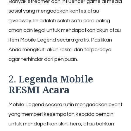
Banyak streamer dan influencer game di media
sosial yang mengadakan kontes atau
giveaway. Ini adalah salah satu cara paling
aman dan legal untuk mendapatkan akun atau
item Mobile Legend secara gratis. Pastikan
Anda mengikuti akun resmi dan terpercaya
agar terhindar dari penipuan.
2.
Legenda Mobile
RESMI Acara
Mobile Legend secara rutin mengadakan event
yang memberi kesempatan kepada pemain
untuk mendapatkan skin, hero, atau bahkan