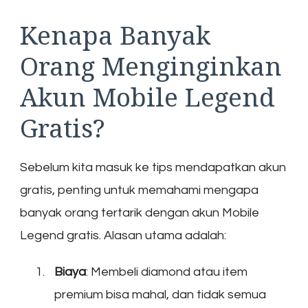
Kenapa Banyak
Orang Menginginkan
Akun Mobile Legend
Gratis?
Sebelum kita masuk ke tips mendapatkan akun
gratis, penting untuk memahami mengapa
banyak orang tertarik dengan akun Mobile
Legend gratis. Alasan utama adalah:
Biaya
: Membeli diamond atau item
premium bisa mahal, dan tidak semua