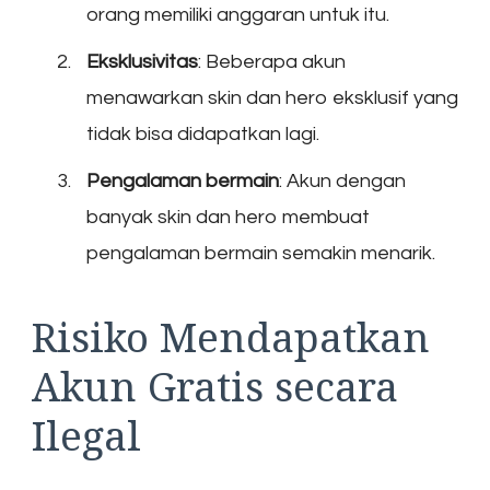
orang memiliki anggaran untuk itu.
Eksklusivitas
: Beberapa akun
menawarkan skin dan hero eksklusif yang
tidak bisa didapatkan lagi.
Pengalaman bermain
: Akun dengan
banyak skin dan hero membuat
pengalaman bermain semakin menarik.
Risiko Mendapatkan
Akun Gratis secara
Ilegal