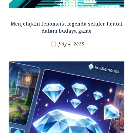
Menjelajahi fenomena legenda seluler hentai
dalam budaya game
July 4, 2025