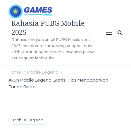
Rahasia PUBG Mobile
2025
Rahasia lengkap untuk PUBG Mobile versi
2025, cocok buat kamu yang pengen main
lebih pintar. Jangan biarkan lawanmu punya
keunggulan lebih dulu!
Home
Mobile Legend
/
/
Akun Mobile Legend Gratis: Tips Mendapatkan
Tanpa Risiko
Mobile Legend