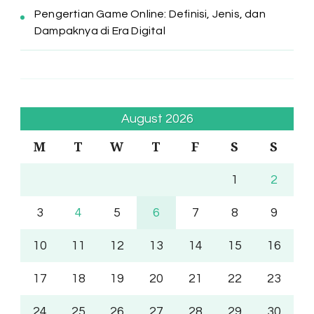
Pengertian Game Online: Definisi, Jenis, dan
Dampaknya di Era Digital
August 2026
M
T
W
T
F
S
S
1
2
3
4
5
6
7
8
9
10
11
12
13
14
15
16
17
18
19
20
21
22
23
24
25
26
27
28
29
30