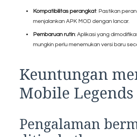
Kompatibilitas perangkat
: Pastikan per
menjalankan APK MOD dengan lancar.
Pembaruan rutin
: Aplikasi yang dimodifik
mungkin perlu menemukan versi baru seca
Keuntungan me
Mobile Legend
Pengalaman berm