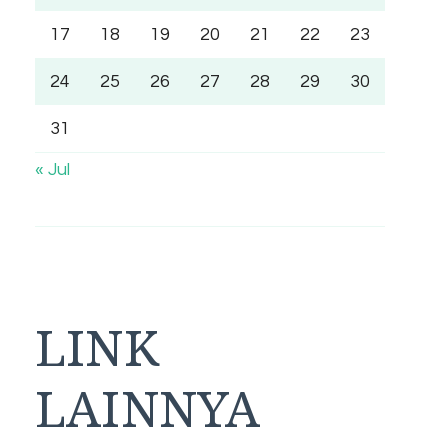
17
18
19
20
21
22
23
24
25
26
27
28
29
30
31
« Jul
LINK
LAINNYA