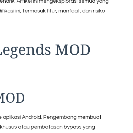
rik. Artikel ini mengeksplorasi semua yang
ikasi ini, termasuk fitur, manfaat, dan risiko
 Legends MOD
MOD
ile aplikasi Android. Pengembang membuat
tur khusus atau pembatasan bypass yang