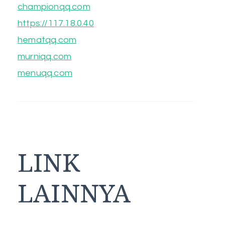
championqq.com
https://117.18.0.40
hematqq.com
murniqq.com
menuqq.com
LINK
LAINNYA