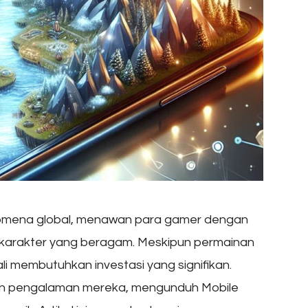
nomena global, menawan para gamer dengan
r karakter yang beragam. Meskipun permainan
li membutuhkan investasi yang signifikan.
an pengalaman mereka, mengunduh Mobile