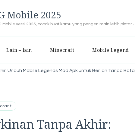
G Mobile 2025
Mobile versi 2025, cocok buat kamu yang pengen main lebih pintar.
Lain – lain
Minecraft
Mobile Legend
ir: Unduh Mobile Legends Mod Apk untuk Berlian Tanpa Bata
lorant
kinan Tanpa Akhir: