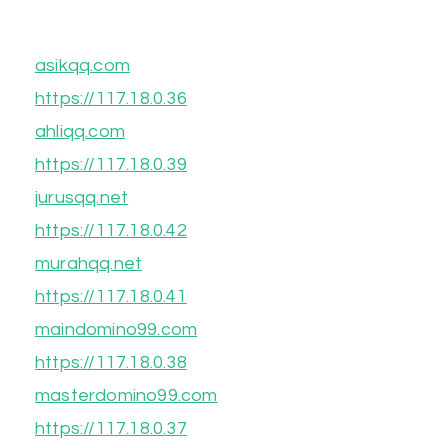
asikqq.com
https://117.18.0.36
ahliqq.com
https://117.18.0.39
jurusqq.net
https://117.18.0.42
murahqq.net
https://117.18.0.41
maindomino99.com
https://117.18.0.38
masterdomino99.com
https://117.18.0.37