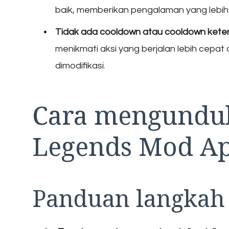
baik, memberikan pengalaman yang lebi
Tidak ada cooldown atau cooldown keter
menikmati aksi yang berjalan lebih cepa
dimodifikasi.
Cara mengundu
Legends Mod A
Panduan langkah