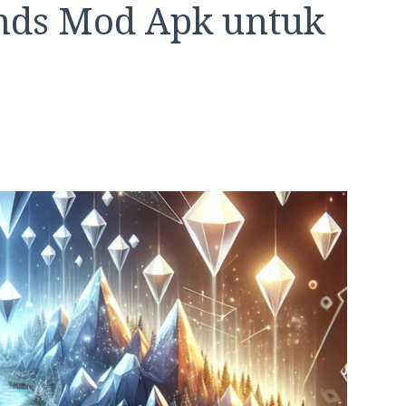
nds Mod Apk untuk