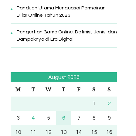
Panduan Utama Menguasai Permainan
Biliar Online Tahun 2023
Pengertian Game Online: Definisi, Jenis, dan
Dampaknya di Era Digital
August 2026
M
T
W
T
F
S
S
1
2
3
4
5
6
7
8
9
10
11
12
13
14
15
16