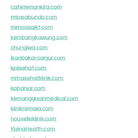
cafetemankita.com
rmjasabundo.com
mimoosajkt.com
kembangkawung.com
chungiwa.com
ikanbakarcianjur.com
kpjisehat.com
mitrasehatklinik.com
kpbanjar.com
kemanggisanmedical.com
kliniknirmala.com
nouvelleklinik.com
KainaHealth.com