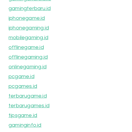
gamingterbaru.id
iphonegame.id
iphonegaming.id
mobilegaming.id
offlinegame.id
offlinegaming.id
onlinegaming.id
pcgame.id
pcgames.id
terbarugame.id
terbarugames.id
tipsgame.id
gaminginfo.id