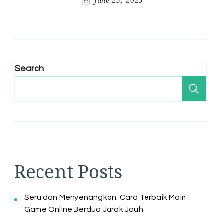
June 25, 2025
Search
Se
Recent Posts
Seru dan Menyenangkan: Cara Terbaik Main
Game Online Berdua Jarak Jauh