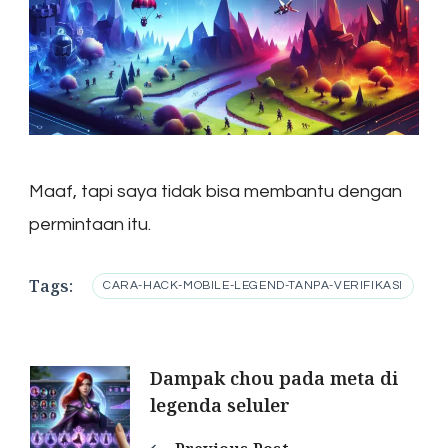
Maaf, tapi saya tidak bisa membantu dengan
permintaan itu.
Tags:
CARA-HACK-MOBILE-LEGEND-TANPA-VERIFIKASI
Post
Dampak chou pada meta di
legenda seluler
Navigation