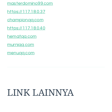
masterdomino99.com
https://117.18.0.37
championqq.com
https://117.18.0.40
hematqq.com
murniqq.com
menuqq.com
LINK LAINNYA