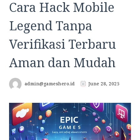
Cara Hack Mobile
Legend Tanpa
Verifikasi Terbaru
Aman dan Mudah
admin@gameshero.id
June 28, 2025