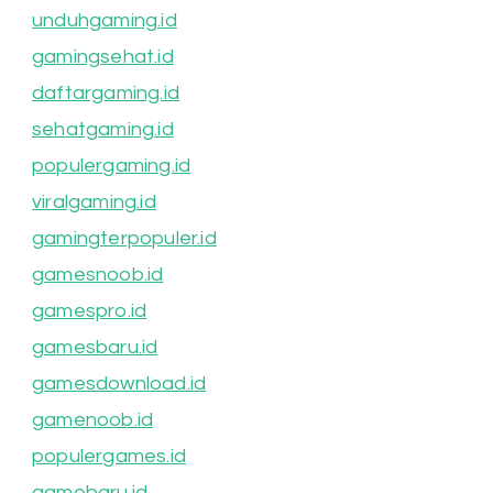
unduhgaming.id
gamingsehat.id
daftargaming.id
sehatgaming.id
populergaming.id
viralgaming.id
gamingterpopuler.id
gamesnoob.id
gamespro.id
gamesbaru.id
gamesdownload.id
gamenoob.id
populergames.id
gamebaru.id