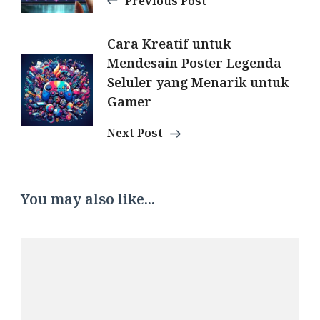
Previous Post
Cara Kreatif untuk
Mendesain Poster Legenda
Seluler yang Menarik untuk
Gamer
Next Post
You may also like...