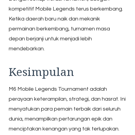
kompetitif Mobile Legends terus berkembang.
Ketika daerah baru naik dan mekanik
permainan berkembang, turnamen masa
depan berjanji untuk menjadi lebih
mendebarkan.
Kesimpulan
M6 Mobile Legends Tournament adalah
perayaan keterampilan, strategi, dan hasrat. Ini
menyatukan para pemain terbaik dari seluruh
dunia, menampilkan pertarungan epik dan
menciptakan kenangan yang tak terlupakan.