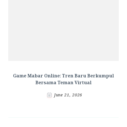
Game Mabar Online: Tren Baru Berkumpul
Bersama Teman Virtual
June 21, 2026