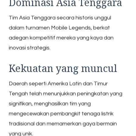
Dominasi Asia Tenggara
Tim Asia Tenggara secara historis unggul
dalam turnamen Mobile Legends, berkat
adegan kompetitif mereka yang kaya dan
inovasi strategis.
Kekuatan yang muncul
Daerah seperti Amerika Latin dan Timur
Tengah telah menunjukkan peningkatan yang
signifikan, menghasilkan tim yang
mengecewakan pembangkit tenaga listrik
tradisional dan memamerkan gaya bermain
yang unik.