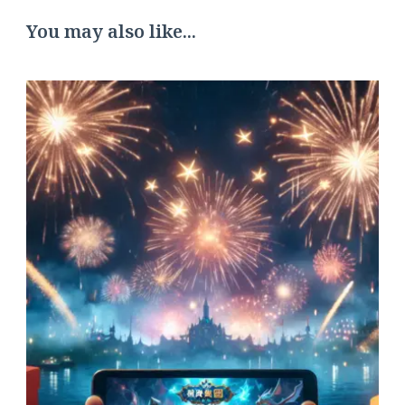
You may also like...