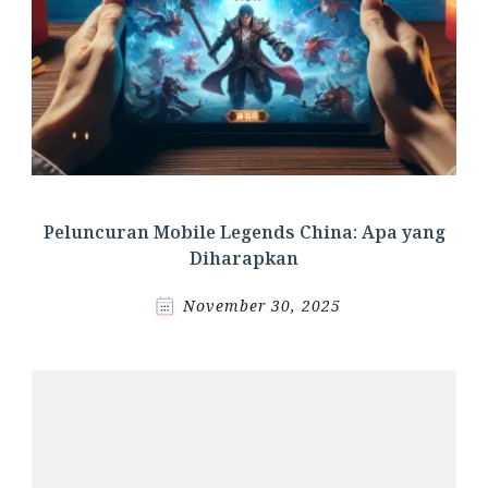
Peluncuran Mobile Legends China: Apa yang
Diharapkan
November 30, 2025