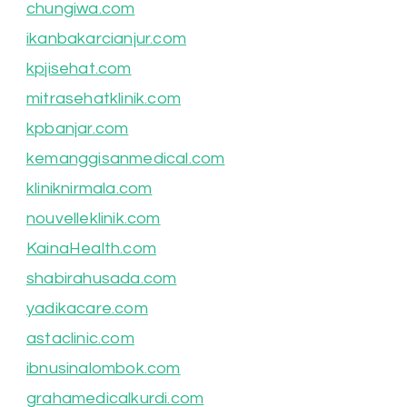
chungiwa.com
ikanbakarcianjur.com
kpjisehat.com
mitrasehatklinik.com
kpbanjar.com
kemanggisanmedical.com
kliniknirmala.com
nouvelleklinik.com
KainaHealth.com
shabirahusada.com
yadikacare.com
astaclinic.com
ibnusinalombok.com
grahamedicalkurdi.com