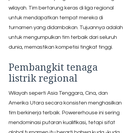
wilayah. Tim bertarung keras di liga regional
untuk mendapatkan tempat mereka di
turnamen yang didambakan. Tujuannya adalah
untuk mengumpulkan tim terbaik dari seluruh
dunia, memastikan kompetisi tingkat tinggi.
Pembangkit tenaga
listrik regional
Wilayah seperti Asia Tenggara, Cina, dan
Amerika Utara secara konsisten menghasilkan
tim berkinerja terbaik. Powererhouse ini sering
mendominasi putaran kualifikasi, tetapi sifat
global turnamen itu berarti bahwa kuda -kuda