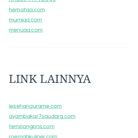
hematqq.com
murniqq.com
menuqq.com
LINK LAINNYA
lesehangurame.com
ayambakar7saudara.com
tempongpns.com
roemahkuliner.com