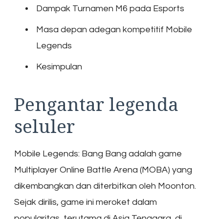
Dampak Turnamen M6 pada Esports
Masa depan adegan kompetitif Mobile
Legends
Kesimpulan
Pengantar legenda
seluler
Mobile Legends: Bang Bang adalah game
Multiplayer Online Battle Arena (MOBA) yang
dikembangkan dan diterbitkan oleh Moonton.
Sejak dirilis, game ini meroket dalam
popularitas, terutama di Asia Tenggara, di