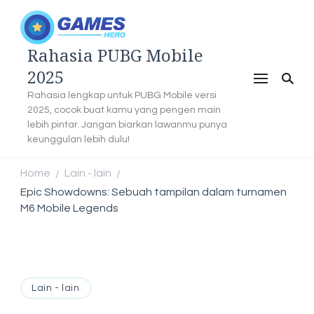
Rahasia PUBG Mobile
2025
Rahasia lengkap untuk PUBG Mobile versi
2025, cocok buat kamu yang pengen main
lebih pintar. Jangan biarkan lawanmu punya
keunggulan lebih dulu!
Home
Lain - lain
/
/
Epic Showdowns: Sebuah tampilan dalam turnamen
M6 Mobile Legends
Lain - lain