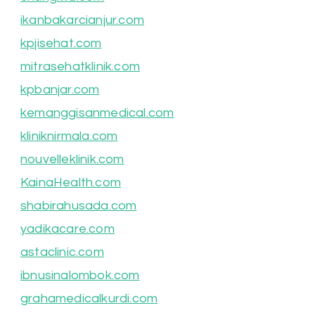
ikanbakarcianjur.com
kpjisehat.com
mitrasehatklinik.com
kpbanjar.com
kemanggisanmedical.com
kliniknirmala.com
nouvelleklinik.com
KainaHealth.com
shabirahusada.com
yadikacare.com
astaclinic.com
ibnusinalombok.com
grahamedicalkurdi.com