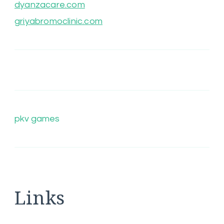
dyanzacare.com
griyabromoclinic.com
pkv games
Links