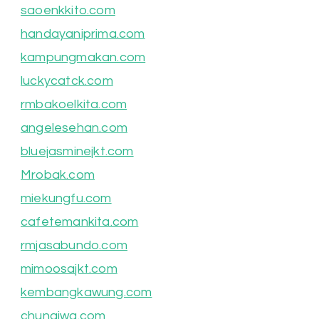
saoenkkito.com
handayaniprima.com
kampungmakan.com
luckycatck.com
rmbakoelkita.com
angelesehan.com
bluejasminejkt.com
Mrobak.com
miekungfu.com
cafetemankita.com
rmjasabundo.com
mimoosajkt.com
kembangkawung.com
chungiwa.com