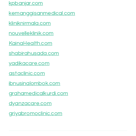
kpbanjar.com
kemanggisanmedical.com
kliniknirmala.com
nouvelleklinik.com
KainaHealth.com
shabirahusada.com
yadikacare.com
astaclinic.com
ibnusinalombok.com
grahamedicalkurdi.com
dyanzacare.com
griyabromoclinic.com