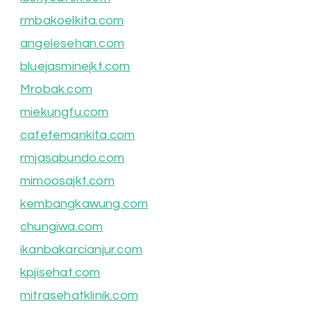
rmbakoelkita.com
angelesehan.com
bluejasminejkt.com
Mrobak.com
miekungfu.com
cafetemankita.com
rmjasabundo.com
mimoosajkt.com
kembangkawung.com
chungiwa.com
ikanbakarcianjur.com
kpjisehat.com
mitrasehatklinik.com