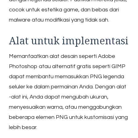
cocok untuk estetika game, dan bebas dari
malware atau modifikasi yang tidak sah.
Alat untuk implementasi
Memanfaatkan alat desain seperti Adobe
Photoshop atau alternatif gratis seperti GIMP
dapat membantu memasukkan PNG legenda
seluler ke dalam permainan Anda. Dengan alat
-alat ini, Anda dapat mengubah ukuran,
menyesuaikan warna, atau menggabungkan
beberapa elemen PNG untuk kustomisasi yang
lebih besar.