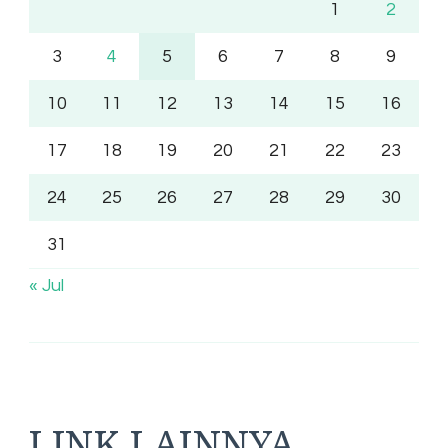
1
2
3
4
5
6
7
8
9
10
11
12
13
14
15
16
17
18
19
20
21
22
23
24
25
26
27
28
29
30
31
« Jul
LINK LAINNYA