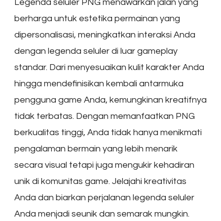
Legenda seluler PNG menawarkan jalan yang
berharga untuk estetika permainan yang
dipersonalisasi, meningkatkan interaksi Anda
dengan legenda seluler di luar gameplay
standar. Dari menyesuaikan kulit karakter Anda
hingga mendefinisikan kembali antarmuka
pengguna game Anda, kemungkinan kreatifnya
tidak terbatas. Dengan memanfaatkan PNG
berkualitas tinggi, Anda tidak hanya menikmati
pengalaman bermain yang lebih menarik
secara visual tetapi juga mengukir kehadiran
unik di komunitas game. Jelajahi kreativitas
Anda dan biarkan perjalanan legenda seluler
Anda menjadi seunik dan semarak mungkin.