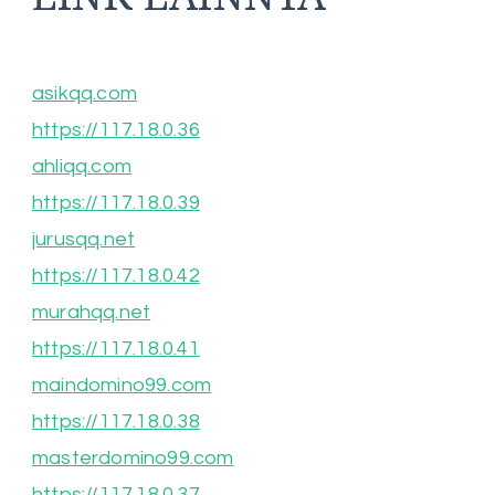
asikqq.com
https://117.18.0.36
ahliqq.com
https://117.18.0.39
jurusqq.net
https://117.18.0.42
murahqq.net
https://117.18.0.41
maindomino99.com
https://117.18.0.38
masterdomino99.com
https://117.18.0.37