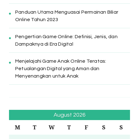
Panduan Utama Menguasai Permainan Biliar
Online Tahun 2023
Pengertian Game Online: Definisi, Jenis, dan
Dampaknya di Era Digital
Menjelajahi Game Anak Online Teratas:
Petualangan Digital yang Aman dan
Menyenangkan untuk Anak
August 2026
M
T
W
T
F
S
S