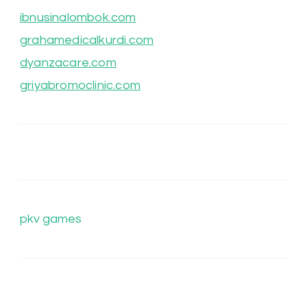
ibnusinalombok.com
grahamedicalkurdi.com
dyanzacare.com
griyabromoclinic.com
pkv games