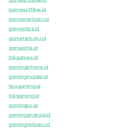
gamesmobile.id
gamesoffline.id
gamesterbaru.id
gamestips.id
gameterbaru.id
gamestrik.id
trikgames.id
gamingiphone.id
gamingmobile.id
tipsgaming.id
trikgaming.id
gamingpc.id
gamingandroid.id
gamingterbaru.id