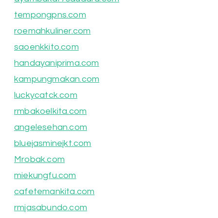
tempongpns.com
roemahkuliner.com
saoenkkito.com
handayaniprima.com
kampungmakan.com
luckycatck.com
rmbakoelkita.com
angelesehan.com
bluejasminejkt.com
Mrobak.com
miekungfu.com
cafetemankita.com
rmjasabundo.com