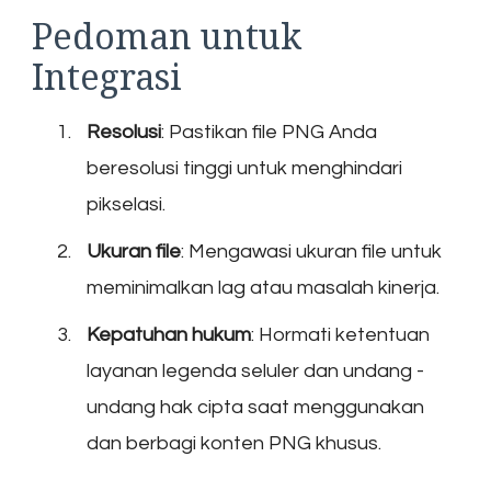
Pedoman untuk
Integrasi
Resolusi
: Pastikan file PNG Anda
beresolusi tinggi untuk menghindari
pikselasi.
Ukuran file
: Mengawasi ukuran file untuk
meminimalkan lag atau masalah kinerja.
Kepatuhan hukum
: Hormati ketentuan
layanan legenda seluler dan undang -
undang hak cipta saat menggunakan
dan berbagi konten PNG khusus.