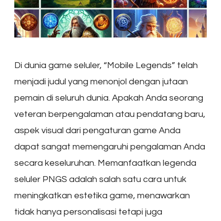
Di dunia game seluler, “Mobile Legends” telah
menjadi judul yang menonjol dengan jutaan
pemain di seluruh dunia. Apakah Anda seorang
veteran berpengalaman atau pendatang baru,
aspek visual dari pengaturan game Anda
dapat sangat memengaruhi pengalaman Anda
secara keseluruhan. Memanfaatkan legenda
seluler PNGS adalah salah satu cara untuk
meningkatkan estetika game, menawarkan
tidak hanya personalisasi tetapi juga