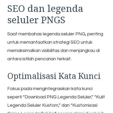
SEO dan legenda
seluler PNGS
Saat membahas legenda seluler PNG, penting
untuk memanfaatkan strategi SEO untuk
memaksimalkan visibilitas dan menjangkau di
antara istilah pencarian terkait.
Optimalisasi Kata Kunci
Fokus pada mengintegrasikan kata kunci
seperti “Download PNG Legenda Seluler,” “Kulit
Legenda Seluler Kustom,” dan “Kustomisasi