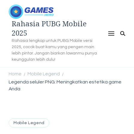
Rahasia PUBG Mobile
2025
Rahasia lengkap untuk PUBG Mobile versi
2025, cocok buat kamu yang pengen main
lebih pintar. Jangan biarkan lawanmu punya
keunggulan lebih dulu!
Home
Mobile Legend
/
/
Legenda seluler PNG: Meningkatkan estetika game
Anda
Mobile Legend