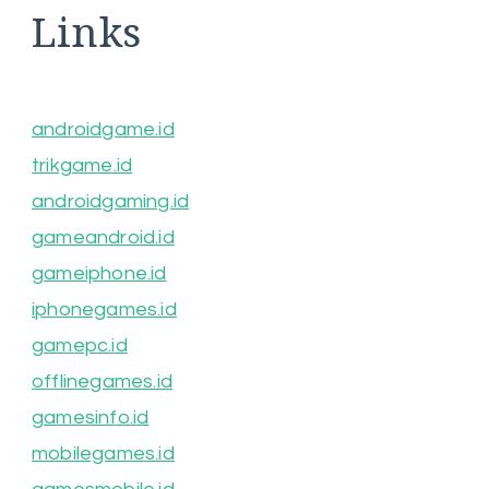
Links
androidgame.id
trikgame.id
androidgaming.id
gameandroid.id
gameiphone.id
iphonegames.id
gamepc.id
offlinegames.id
gamesinfo.id
mobilegames.id