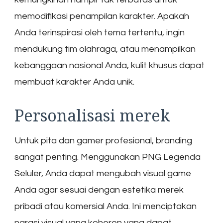
memodifikasi penampilan karakter. Apakah
Anda terinspirasi oleh tema tertentu, ingin
mendukung tim olahraga, atau menampilkan
kebanggaan nasional Anda, kulit khusus dapat
membuat karakter Anda unik.
Personalisasi merek
Untuk pita dan gamer profesional, branding
sangat penting. Menggunakan PNG Legenda
Seluler, Anda dapat mengubah visual game
Anda agar sesuai dengan estetika merek
pribadi atau komersial Anda. Ini menciptakan
narasi visual yang koheren yang dapat