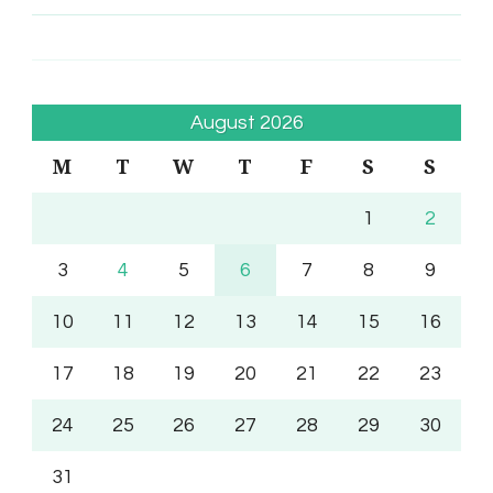
August 2026
M
T
W
T
F
S
S
1
2
3
4
5
6
7
8
9
10
11
12
13
14
15
16
17
18
19
20
21
22
23
24
25
26
27
28
29
30
31