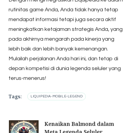
rutinitas game Anda, Anda tidak hanya tetap
mendapat informasi tetapi juga secara aktif
meningkatkan ketajaman strategis Anda, yang
pada akhirnya mengarah pada kinerja yang
lebih baik dan lebih banyak kemenangan.
Mulailah perjalanan Anda hari ini, dan tetap di
depan kompetisi di dunia legenda seluler yang
terus-menerus!
Tags:
LIQUIPEDIA-MOBILE-LEGEND
Post
Kenaikan Balmond dalam
Meta Legenda Seluler