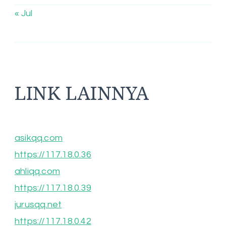
« Jul
LINK LAINNYA
asikqq.com
https://117.18.0.36
ahliqq.com
https://117.18.0.39
jurusqq.net
https://117.18.0.42