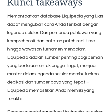
Kunci takeaways
Memanfaatkan database Liquipedia yang luas
dapat mengubah cara Anda terlibat dengan
legenda seluler. Dari pemandu pahlawan yang
komprehensif dan catatan patch real-time
hingga wawasan turnamen mendalam,
Liquipedia adalah sumber penting bagi pemain
yang bertujuan untuk unggul. Ingat, menjadi
master dalam legenda seluler membutuhkan
dedikasi dan sumber daya yang tepat –
Liquipedia memastikan Anda memiliki yang
terakhir.
Dengan mengintegrasikan Liquipedia ke dalam