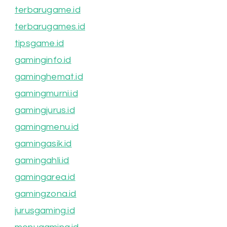
terbarugame.id
terbarugames.id
tipsgame.id
gaminginfo.id
gaminghemat.id
gamingmurni.id
gamingjurus.id
gamingmenu.id
gamingasik.id
gamingahli.id
gamingarea.id
gamingzona.id
jurusgaming.id