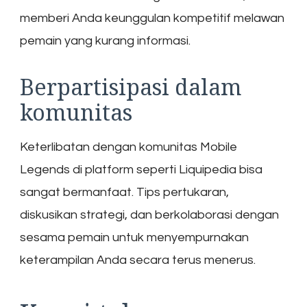
memberi Anda keunggulan kompetitif melawan
pemain yang kurang informasi.
Berpartisipasi dalam
komunitas
Keterlibatan dengan komunitas Mobile
Legends di platform seperti Liquipedia bisa
sangat bermanfaat. Tips pertukaran,
diskusikan strategi, dan berkolaborasi dengan
sesama pemain untuk menyempurnakan
keterampilan Anda secara terus menerus.