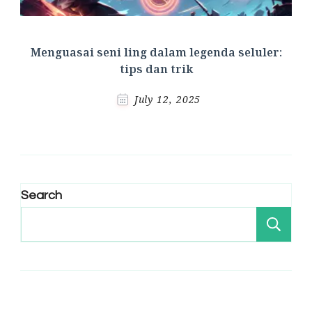
Menguasai seni ling dalam legenda seluler:
tips dan trik
July 12, 2025
Search
Se