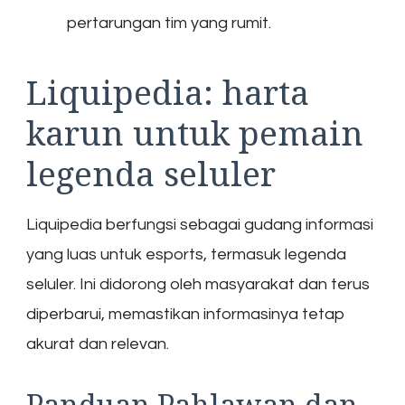
pertarungan tim yang rumit.
Liquipedia: harta
karun untuk pemain
legenda seluler
Liquipedia berfungsi sebagai gudang informasi
yang luas untuk esports, termasuk legenda
seluler. Ini didorong oleh masyarakat dan terus
diperbarui, memastikan informasinya tetap
akurat dan relevan.
Panduan Pahlawan dan