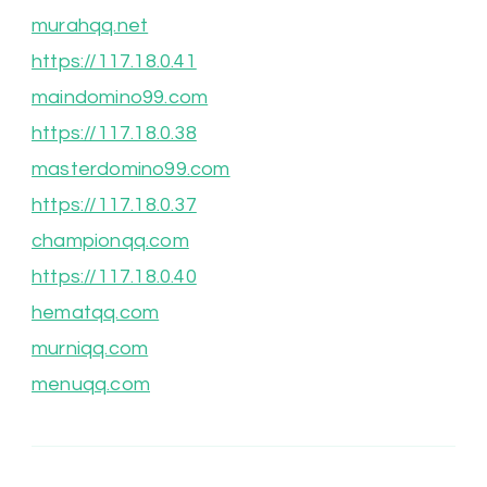
murahqq.net
https://117.18.0.41
maindomino99.com
https://117.18.0.38
masterdomino99.com
https://117.18.0.37
championqq.com
https://117.18.0.40
hematqq.com
murniqq.com
menuqq.com