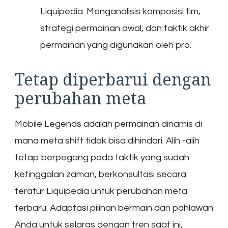
Liquipedia. Menganalisis komposisi tim,
strategi permainan awal, dan taktik akhir
permainan yang digunakan oleh pro.
Tetap diperbarui dengan
perubahan meta
Mobile Legends adalah permainan dinamis di
mana meta shift tidak bisa dihindari. Alih -alih
tetap berpegang pada taktik yang sudah
ketinggalan zaman, berkonsultasi secara
teratur Liquipedia untuk perubahan meta
terbaru. Adaptasi pilihan bermain dan pahlawan
Anda untuk selaras dengan tren saat ini,