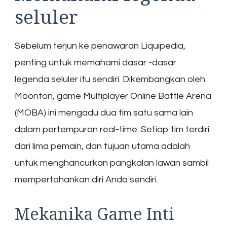
seluler
Sebelum terjun ke penawaran Liquipedia,
penting untuk memahami dasar -dasar
legenda seluler itu sendiri. Dikembangkan oleh
Moonton, game Multiplayer Online Battle Arena
(MOBA) ini mengadu dua tim satu sama lain
dalam pertempuran real-time. Setiap tim terdiri
dari lima pemain, dan tujuan utama adalah
untuk menghancurkan pangkalan lawan sambil
mempertahankan diri Anda sendiri.
Mekanika Game Inti