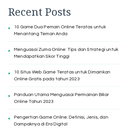
Recent Posts
10 Game Dua Pemain Online Teratas untuk
Menantang Teman Anda
Menguasai Zuma Online: Tips dan Strategi untuk
Mendapatkan Skor Tinggi
10 Situs Web Game Teratas untuk Dimainkan
Online Gratis pada tahun 2023
Panduan Utama Menguasai Permainan Biliar
Online Tahun 2023
Pengertian Game Online: Definisi, Jenis, dan
Dampaknya di Era Digital