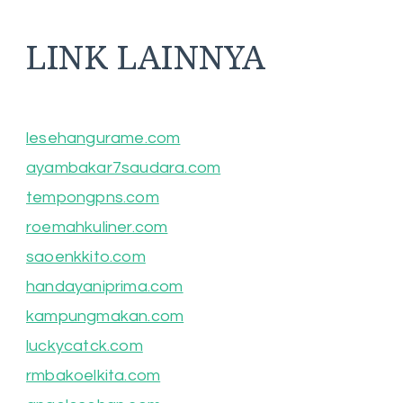
LINK LAINNYA
lesehangurame.com
ayambakar7saudara.com
tempongpns.com
roemahkuliner.com
saoenkkito.com
handayaniprima.com
kampungmakan.com
luckycatck.com
rmbakoelkita.com