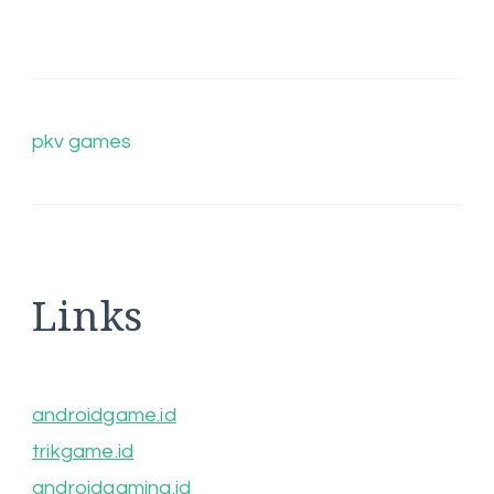
pkv games
Links
androidgame.id
trikgame.id
androidgaming.id