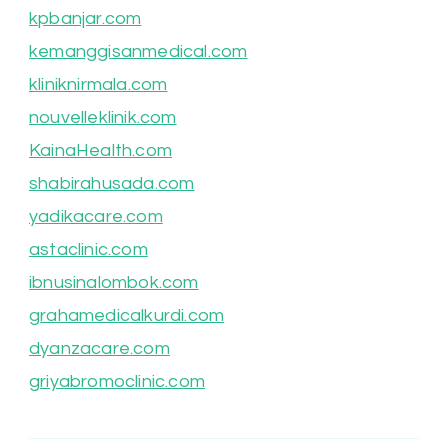
kpbanjar.com
kemanggisanmedical.com
kliniknirmala.com
nouvelleklinik.com
KainaHealth.com
shabirahusada.com
yadikacare.com
astaclinic.com
ibnusinalombok.com
grahamedicalkurdi.com
dyanzacare.com
griyabromoclinic.com