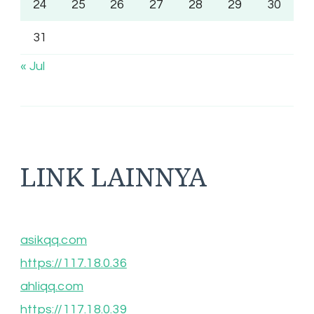
24
25
26
27
28
29
30
31
« Jul
LINK LAINNYA
asikqq.com
https://117.18.0.36
ahliqq.com
https://117.18.0.39