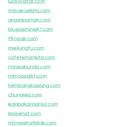
luckycatck.com
rmbakoelkita.com
angelesehan.com
bluejasminejkt.com
Mrobak.com
miekungfu.com
cafetemankita.com
rmjasabundo.com
mimoosajkt.com
kembangkawung.com
chungiwa.com
ikanbakarcianjur.com
kpjisehat.com
mitrasehatklinik.com