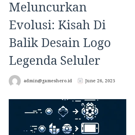
Meluncurkan
Evolusi: Kisah Di
Balik Desain Logo
Legenda Seluler
admin@gameshero.id
June 26, 2025