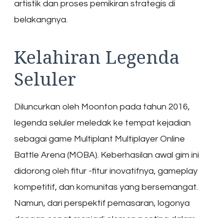
artistik dan proses pemikiran strategis di
belakangnya.
Kelahiran Legenda
Seluler
Diluncurkan oleh Moonton pada tahun 2016,
legenda seluler meledak ke tempat kejadian
sebagai game Multiplant Multiplayer Online
Battle Arena (MOBA). Keberhasilan awal gim ini
didorong oleh fitur -fitur inovatifnya, gameplay
kompetitif, dan komunitas yang bersemangat.
Namun, dari perspektif pemasaran, logonya