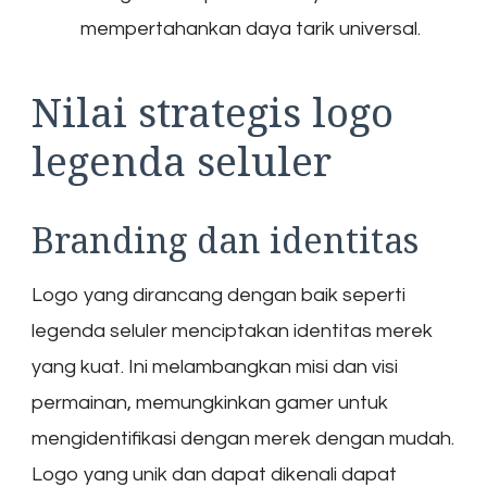
mempertahankan daya tarik universal.
Nilai strategis logo
legenda seluler
Branding dan identitas
Logo yang dirancang dengan baik seperti
legenda seluler menciptakan identitas merek
yang kuat. Ini melambangkan misi dan visi
permainan, memungkinkan gamer untuk
mengidentifikasi dengan merek dengan mudah.
Logo yang unik dan dapat dikenali dapat