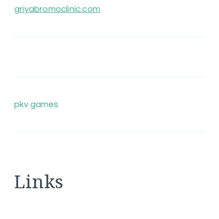
griyabromoclinic.com
pkv games
Links