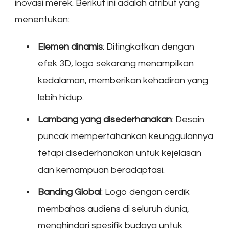
inovasi merek. Berikut ini adalah atribut yang
menentukan:
Elemen dinamis
: Ditingkatkan dengan
efek 3D, logo sekarang menampilkan
kedalaman, memberikan kehadiran yang
lebih hidup.
Lambang yang disederhanakan
: Desain
puncak mempertahankan keunggulannya
tetapi disederhanakan untuk kejelasan
dan kemampuan beradaptasi.
Banding Global
: Logo dengan cerdik
membahas audiens di seluruh dunia,
menghindari spesifik budaya untuk