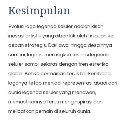
Kesimpulan
Evolusi logo legenda seluler adalah kisah
inovasi artistik yang dibentuk oleh tinjauan ke
depan strategis. Dari awal hingga desainnya
saat ini, logo ini merangkum esensi legenda
seluler sambil selaras dengan tren estetika
global. Ketika permainan terus berkembang,
logonya tetap menjadi representasi abadi dari
dunia legenda seluler yang menawan,
memastikannya terus menginspirasi dan
melibatkan pemain di seluruh dunia.