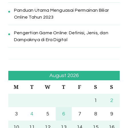
Panduan Utama Menguasai Permainan Biliar
Online Tahun 2023
Pengertian Game Online: Definisi, Jenis, dan
Dampaknya di Era Digital
August 2026
M
T
W
T
F
S
S
1
2
3
4
5
6
7
8
9
10
11
12
13
14
15
16