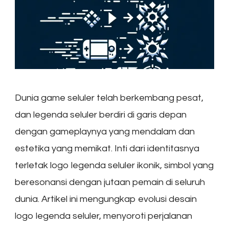
Dunia game seluler telah berkembang pesat,
dan legenda seluler berdiri di garis depan
dengan gameplaynya yang mendalam dan
estetika yang memikat. Inti dari identitasnya
terletak logo legenda seluler ikonik, simbol yang
beresonansi dengan jutaan pemain di seluruh
dunia. Artikel ini mengungkap evolusi desain
logo legenda seluler, menyoroti perjalanan