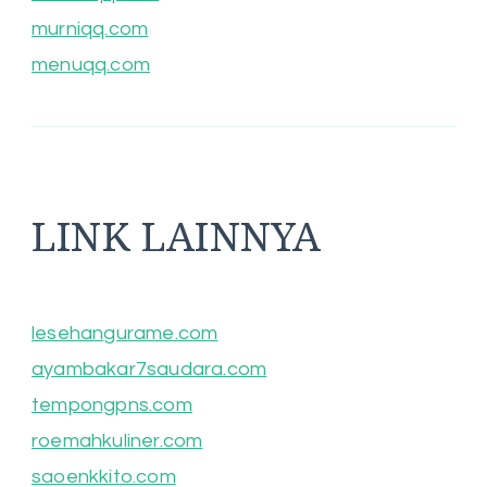
murniqq.com
menuqq.com
LINK LAINNYA
lesehangurame.com
ayambakar7saudara.com
tempongpns.com
roemahkuliner.com
saoenkkito.com