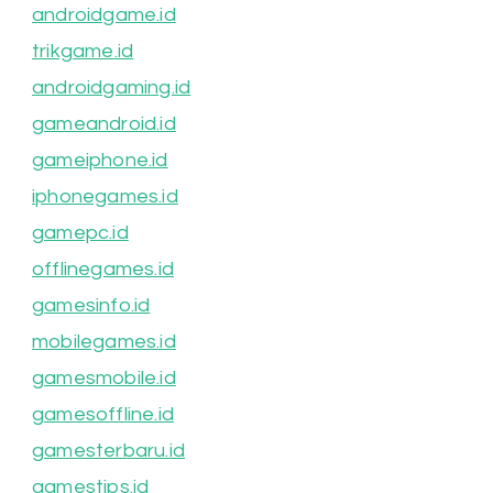
androidgame.id
trikgame.id
androidgaming.id
gameandroid.id
gameiphone.id
iphonegames.id
gamepc.id
offlinegames.id
gamesinfo.id
mobilegames.id
gamesmobile.id
gamesoffline.id
gamesterbaru.id
gamestips.id