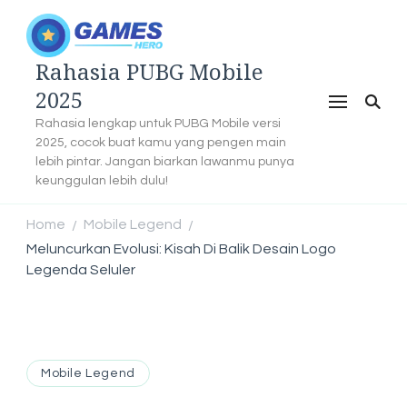
Rahasia PUBG Mobile
2025
Rahasia lengkap untuk PUBG Mobile versi
2025, cocok buat kamu yang pengen main
lebih pintar. Jangan biarkan lawanmu punya
keunggulan lebih dulu!
Home
Mobile Legend
/
/
Meluncurkan Evolusi: Kisah Di Balik Desain Logo
Legenda Seluler
Mobile Legend