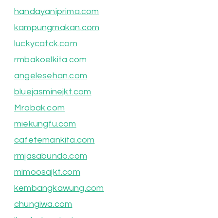
handayaniprima.com
kampungmakan.com
luckycatck.com
rmbakoelkita.com
angelesehan.com
bluejasminejkt.com
Mrobak.com
miekungfu.com
cafetemankita.com
rmjasabundo.com
mimoosajkt.com
kembangkawung.com
chungiwa.com