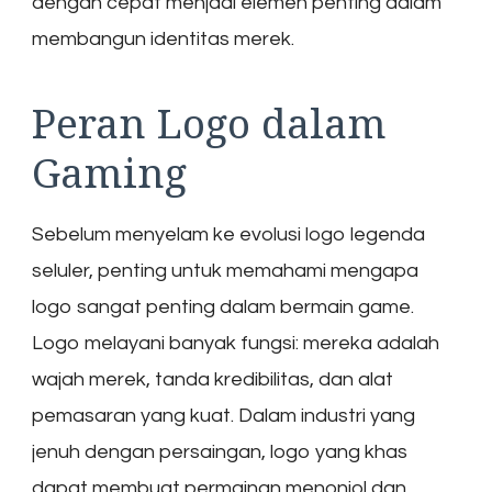
dengan cepat menjadi elemen penting dalam
membangun identitas merek.
Peran Logo dalam
Gaming
Sebelum menyelam ke evolusi logo legenda
seluler, penting untuk memahami mengapa
logo sangat penting dalam bermain game.
Logo melayani banyak fungsi: mereka adalah
wajah merek, tanda kredibilitas, dan alat
pemasaran yang kuat. Dalam industri yang
jenuh dengan persaingan, logo yang khas
dapat membuat permainan menonjol dan