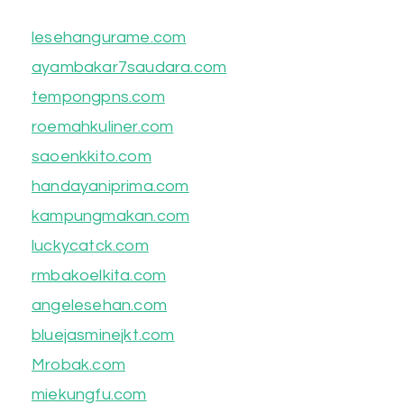
lesehangurame.com
ayambakar7saudara.com
tempongpns.com
roemahkuliner.com
saoenkkito.com
handayaniprima.com
kampungmakan.com
luckycatck.com
rmbakoelkita.com
angelesehan.com
bluejasminejkt.com
Mrobak.com
miekungfu.com