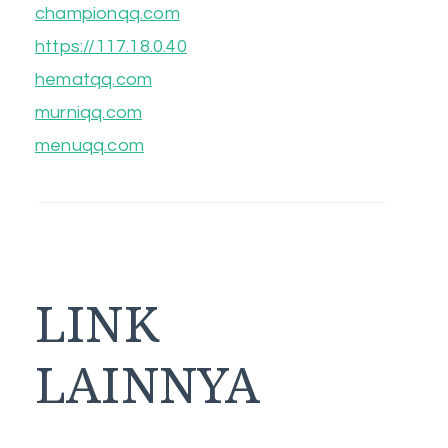
championqq.com
https://117.18.0.40
hematqq.com
murniqq.com
menuqq.com
LINK
LAINNYA