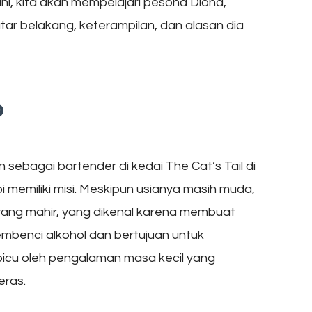
ini, kita akan mempelajari pesona Diona,
tar belakang, keterampilan, dan alasan dia
?
sebagai bartender di kedai The Cat’s Tail di
memiliki misi. Meskipun usianya masih muda,
 yang mahir, yang dikenal karena membuat
embenci alkohol dan bertujuan untuk
picu oleh pengalaman masa kecil yang
eras.