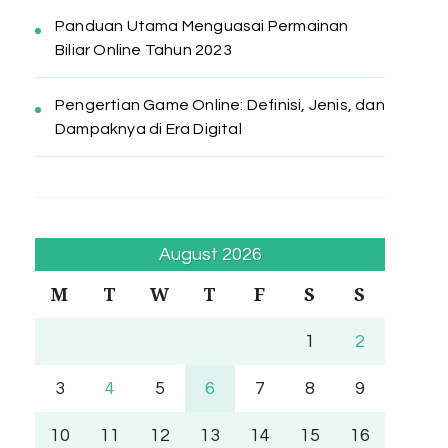
Panduan Utama Menguasai Permainan
Biliar Online Tahun 2023
Pengertian Game Online: Definisi, Jenis, dan
Dampaknya di Era Digital
August 2026
M
T
W
T
F
S
S
1
2
3
4
5
6
7
8
9
10
11
12
13
14
15
16