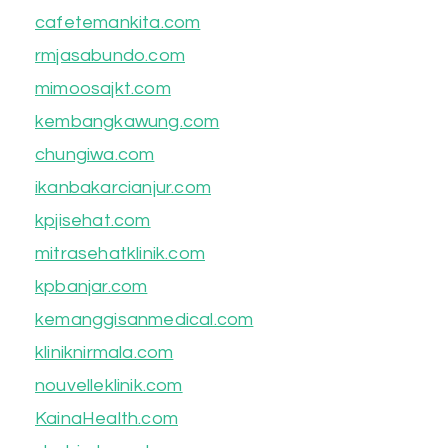
cafetemankita.com
rmjasabundo.com
mimoosajkt.com
kembangkawung.com
chungiwa.com
ikanbakarcianjur.com
kpjisehat.com
mitrasehatklinik.com
kpbanjar.com
kemanggisanmedical.com
kliniknirmala.com
nouvelleklinik.com
KainaHealth.com