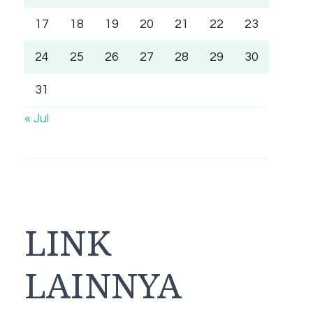
17
18
19
20
21
22
23
24
25
26
27
28
29
30
31
« Jul
LINK
LAINNYA