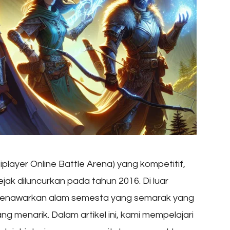
layer Online Battle Arena) yang kompetitif,
ejak diluncurkan pada tahun 2016. Di luar
menawarkan alam semesta yang semarak yang
 menarik. Dalam artikel ini, kami mempelajari