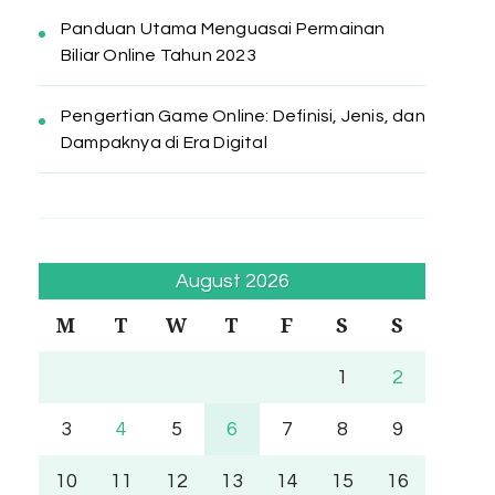
Panduan Utama Menguasai Permainan
Biliar Online Tahun 2023
Pengertian Game Online: Definisi, Jenis, dan
Dampaknya di Era Digital
August 2026
M
T
W
T
F
S
S
1
2
3
4
5
6
7
8
9
10
11
12
13
14
15
16