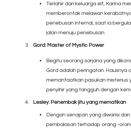
Terlahir dari keluarga elf, Karina 
memberontak melawan kerabatnya. 
penebusan internal, saat ia bergu
jalan menuju penebusan.
Gord: Master of Mystic Power
Begitu seorang sarjana yang dikon
Gord adalah peringatan. Hausnya
memanfaatkan pasukan misterius 
penyihir yang tangguh dengan kem
Lesley: Penembak jitu yang mematikan
Dengan senapan yang diwarisi dari
pembalasan terhadap orang -oran