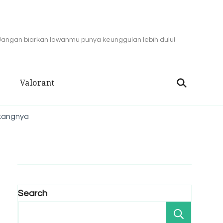
 Jangan biarkan lawanmu punya keunggulan lebih dulu!
Valorant
akangnya
Search
Search