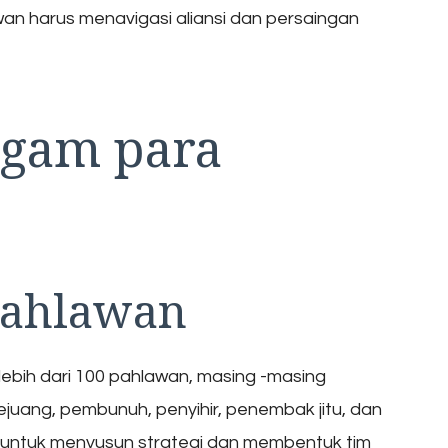
wan harus menavigasi aliansi dan persaingan
agam para
Pahlawan
bih dari 100 pahlawan, masing -masing
ejuang, pembunuh, penyihir, penembak jitu, dan
n untuk menyusun strategi dan membentuk tim