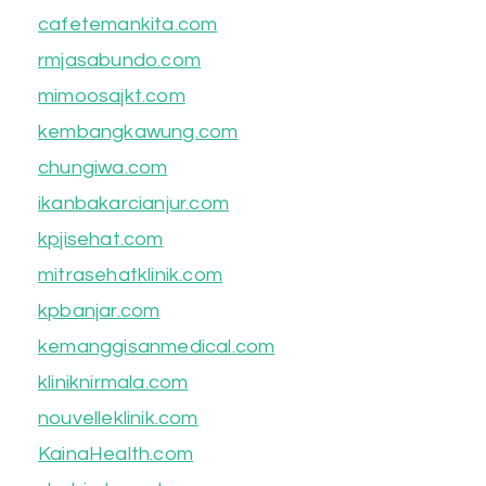
cafetemankita.com
rmjasabundo.com
mimoosajkt.com
kembangkawung.com
chungiwa.com
ikanbakarcianjur.com
kpjisehat.com
mitrasehatklinik.com
kpbanjar.com
kemanggisanmedical.com
kliniknirmala.com
nouvelleklinik.com
KainaHealth.com