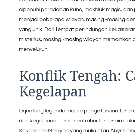
dipenuhi peradaban kuno, makhluk magis, dan 
menjadi beberapa wilayah, masing -masing den
yang unik. Dari tempat perlindungan kekaisar
misterius, masing -masing wilayah memainkan p
menyeluruh.
Konflik Tengah: C
Kegelapan
Di jantung legenda mobile pengetahuan terlet
dan kegelapan. Tema sentral ini tercermin dal
Kekaisaran Moniyan yang mulia atau Abyss jah