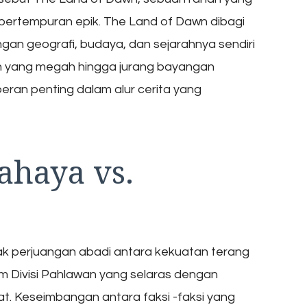
pertempuran epik. The Land of Dawn dibagi
gan geografi, budaya, dan sejarahnya sendiri
an yang megah hingga jurang bayangan
eran penting dalam alur cerita yang
ahaya vs.
ak perjuangan abadi antara kekuatan terang
am Divisi Pahlawan yang selaras dengan
at. Keseimbangan antara faksi -faksi yang