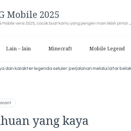
G Mobile 2025
Mobile versi 2025, cocok buat kamu yang pengen main lebih pintar.
Lain – lain
Minecraft
Mobile Legend
 dan karakter legenda seluler: perjalanan melalui latar bel
lorant
ahuan yang kaya