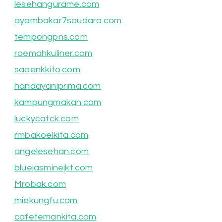
lesehangurame.com
ayambakar7saudara.com
tempongpns.com
roemahkuliner.com
saoenkkito.com
handayaniprima.com
kampungmakan.com
luckycatck.com
rmbakoelkita.com
angelesehan.com
bluejasminejkt.com
Mrobak.com
miekungfu.com
cafetemankita.com