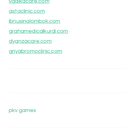
yadikacare.com
astaclinic.com
ibnusinalombok.com
grahamedicalkurdi.com
dyanzacare.com
griyabromoclinic.com
pkv games