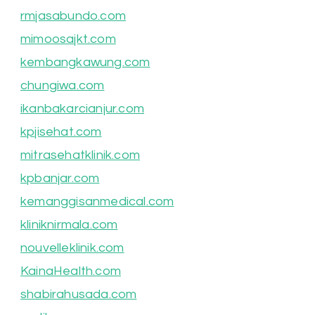
rmjasabundo.com
mimoosajkt.com
kembangkawung.com
chungiwa.com
ikanbakarcianjur.com
kpjisehat.com
mitrasehatklinik.com
kpbanjar.com
kemanggisanmedical.com
kliniknirmala.com
nouvelleklinik.com
KainaHealth.com
shabirahusada.com