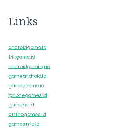
Links
androidgame.id
trikgame.id
androidgaming.id
gameandroid.id
gameiphone.id
iphonegames.id
gamepc.id
offlinegames.id
gamesinfo.id