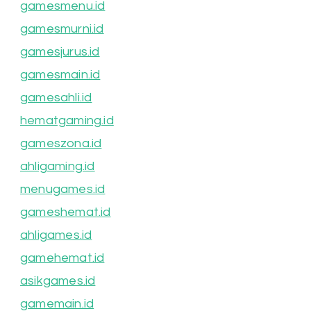
gamesmenu.id
gamesmurni.id
gamesjurus.id
gamesmain.id
gamesahli.id
hematgaming.id
gameszona.id
ahligaming.id
menugames.id
gameshemat.id
ahligames.id
gamehemat.id
asikgames.id
gamemain.id