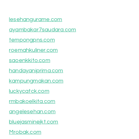
lesehangurame.com
ayambakar7saudara.com
tempongpns.com
roemahkuliner.com
saoenkkito.com
handayaniprima.com
kampungmakan.com
luckycatck.com
rmbakoelkita.com
angelesehan.com
bluejasminejkt.com
Mrobak.com