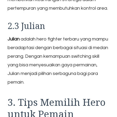
pertempuran yang membutuhkan kontrol area.
2.3 Julian
Julian
adalah hero fighter terbaru yang mampu
beradaptasi dengan berbagai situasi di medan
perang. Dengan kemampuan switching skill
yang bisa menyesuaikan gaya permainan,
Julian menjadi pilihan serbaguna bagi para
pemain.
3. Tips Memilih Hero
untuk Pemain