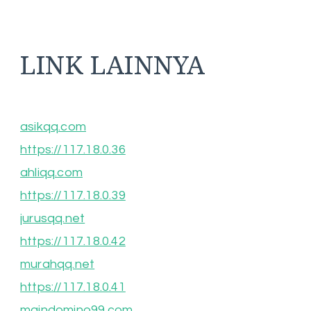
LINK LAINNYA
asikqq.com
https://117.18.0.36
ahliqq.com
https://117.18.0.39
jurusqq.net
https://117.18.0.42
murahqq.net
https://117.18.0.41
maindomino99.com