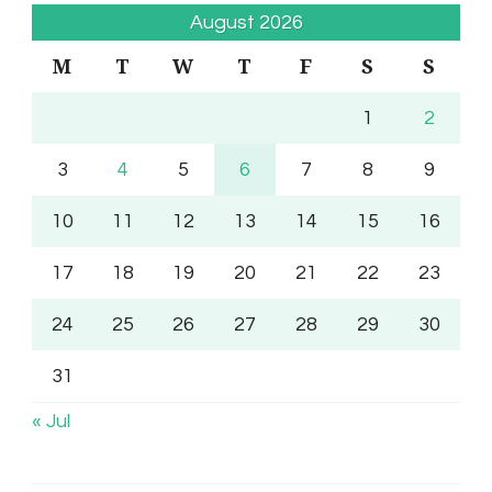
August 2026
M
T
W
T
F
S
S
1
2
3
4
5
6
7
8
9
10
11
12
13
14
15
16
17
18
19
20
21
22
23
24
25
26
27
28
29
30
31
« Jul