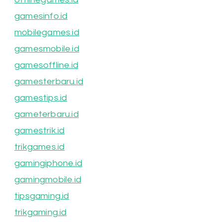
gamesinfo.id
mobilegames.id
gamesmobile.id
gamesoffline.id
gamesterbaru.id
gamestips.id
gameterbaru.id
gamestrik.id
trikgames.id
gamingiphone.id
gamingmobile.id
tipsgaming.id
trikgaming.id