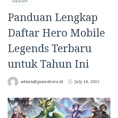
Valorant
Panduan Lengkap
Daftar Hero Mobile
Legends Terbaru
untuk Tahun Ini
admin@gameshero.id
July 16, 2025