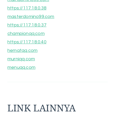
https://117.18.0.38
masterdomino99.com
https://117.18.0.37
championqq.com
https://117.18.0.40
hematqq.com
murniqq.com
menuqq.com
LINK LAINNYA