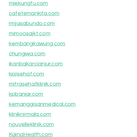
miekungfu.com
cafetemankita.com
rmjasabundo.com
mimoosajkt.com
kembangkawung.com
chungiwa.com
ikanbakarcianjur.com
kpjisehat.com
mitrasehatklinik.com
kpbanjar.com
kemanggisanmedical.com
kliniknirmala.com
nouvelleklinik.com
KainaHealth.com