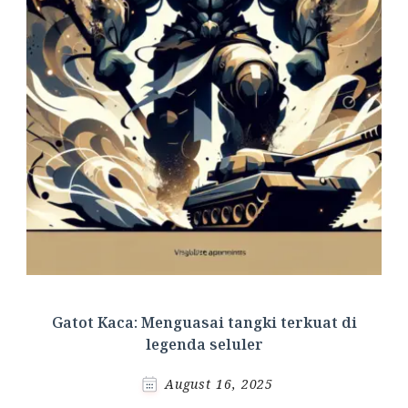
Gatot Kaca: Menguasai tangki terkuat di
legenda seluler
August 16, 2025