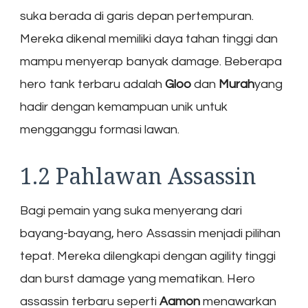
suka berada di garis depan pertempuran.
Mereka dikenal memiliki daya tahan tinggi dan
mampu menyerap banyak damage. Beberapa
hero tank terbaru adalah
Gloo
dan
Murah
yang
hadir dengan kemampuan unik untuk
mengganggu formasi lawan.
1.2 Pahlawan Assassin
Bagi pemain yang suka menyerang dari
bayang-bayang, hero Assassin menjadi pilihan
tepat. Mereka dilengkapi dengan agility tinggi
dan burst damage yang mematikan. Hero
assassin terbaru seperti
Aamon
menawarkan