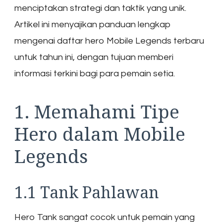
menciptakan strategi dan taktik yang unik.
Artikel ini menyajikan panduan lengkap
mengenai daftar hero Mobile Legends terbaru
untuk tahun ini, dengan tujuan memberi
informasi terkini bagi para pemain setia.
1. Memahami Tipe
Hero dalam Mobile
Legends
1.1 Tank Pahlawan
Hero Tank sangat cocok untuk pemain yang