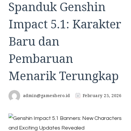
Spanduk Genshin
Impact 5.1: Karakter
Baru dan
Pembaruan
Menarik Terungkap
admin@gameshero.id
February 25, 2026