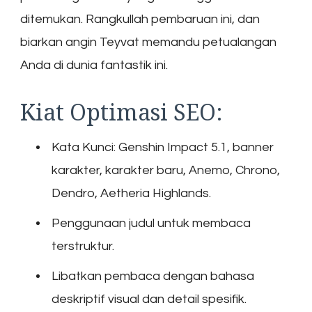
ditemukan. Rangkullah pembaruan ini, dan
biarkan angin Teyvat memandu petualangan
Anda di dunia fantastik ini.
Kiat Optimasi SEO:
Kata Kunci: Genshin Impact 5.1, banner
karakter, karakter baru, Anemo, Chrono,
Dendro, Aetheria Highlands.
Penggunaan judul untuk membaca
terstruktur.
Libatkan pembaca dengan bahasa
deskriptif visual dan detail spesifik.