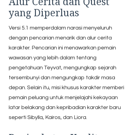
Alur Cerita dan Quest
yang Diperluas
Versi 5.1 memperdalam narasi menyeluruh
dengan pencarian menarik dan alur cerita
karakter. Pencarian ini menawarkan pemain
wawasan yang lebih dalam tentang
pengetahuan Teyvat, mengungkap sejarah
tersembunyi dan mengungkap takdir masa
depan. Selain itu, misi khusus karakter memberi
pemain peluang untuk menjelajahi kekayaan
latar belakang dan kepribadian karakter baru
seperti Sibylla, Kairos, dan Liora.