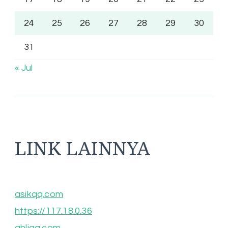
24
25
26
27
28
29
30
31
« Jul
LINK LAINNYA
asikqq.com
https://117.18.0.36
ahliqq.com