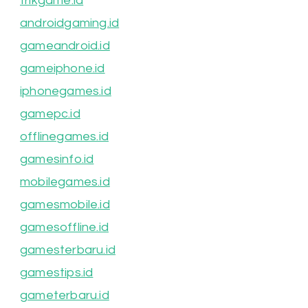
trikgame.id
androidgaming.id
gameandroid.id
gameiphone.id
iphonegames.id
gamepc.id
offlinegames.id
gamesinfo.id
mobilegames.id
gamesmobile.id
gamesoffline.id
gamesterbaru.id
gamestips.id
gameterbaru.id