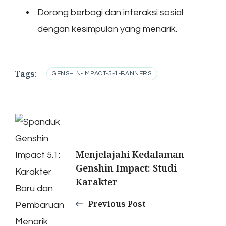
Dorong berbagi dan interaksi sosial
dengan kesimpulan yang menarik.
Tags:
GENSHIN-IMPACT-5-1-BANNERS
Post
Navigation
Menjelajahi Kedalaman
Genshin Impact: Studi
Karakter
Previous Post