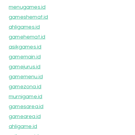
menugames.id
gameshemat.id
ahligames.id
gamehemat.id
asikgames.id
gamemain.id
gamejurus.id
gamemenu.id
gamezona.id
murnigame.id
gamesarea.id
gamearea.id
ahligame.id