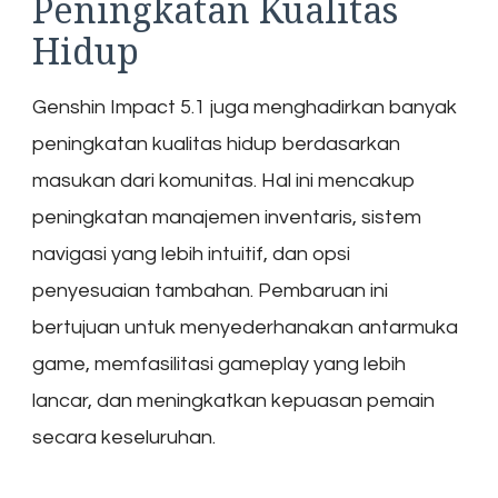
Peningkatan Kualitas
Hidup
Genshin Impact 5.1 juga menghadirkan banyak
peningkatan kualitas hidup berdasarkan
masukan dari komunitas. Hal ini mencakup
peningkatan manajemen inventaris, sistem
navigasi yang lebih intuitif, dan opsi
penyesuaian tambahan. Pembaruan ini
bertujuan untuk menyederhanakan antarmuka
game, memfasilitasi gameplay yang lebih
lancar, dan meningkatkan kepuasan pemain
secara keseluruhan.