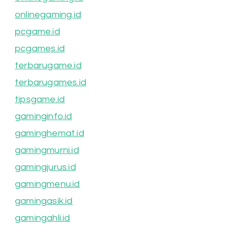
onlinegaming.id
pcgame.id
pcgames.id
terbarugame.id
terbarugames.id
tipsgame.id
gaminginfo.id
gaminghemat.id
gamingmurni.id
gamingjurus.id
gamingmenu.id
gamingasik.id
gamingahli.id