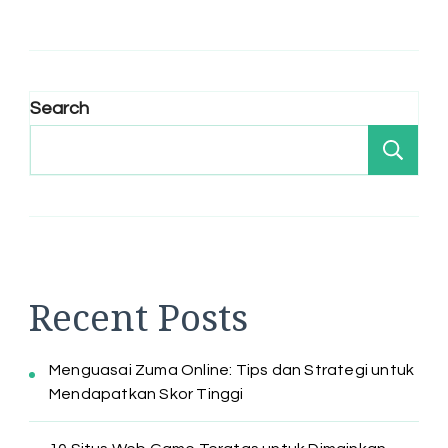
Search
Se
Recent Posts
Menguasai Zuma Online: Tips dan Strategi untuk
Mendapatkan Skor Tinggi