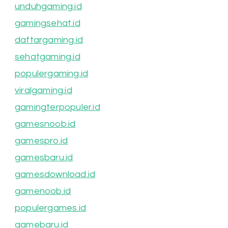
unduhgaming.id
gamingsehat.id
daftargaming.id
sehatgaming.id
populergaming.id
viralgaming.id
gamingterpopuler.id
gamesnoob.id
gamespro.id
gamesbaru.id
gamesdownload.id
gamenoob.id
populergames.id
gamebaru.id