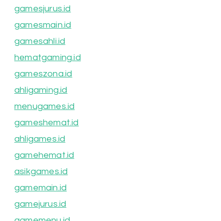
gamesjurus.id
gamesmain.id
gamesahli.id
hematgaming.id
gameszona.id
ahligaming.id
menugames.id
gameshemat.id
ahligames.id
gamehemat.id
asikgames.id
gamemain.id
gamejurus.id
gamemenu.id