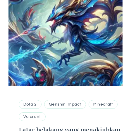
Dota 2
Genshin Impact
Minecraft
Valorant
Latar belakang yang menakjubkan