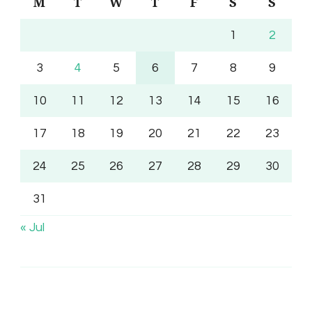
M
T
W
T
F
S
S
1
2
3
4
5
6
7
8
9
10
11
12
13
14
15
16
17
18
19
20
21
22
23
24
25
26
27
28
29
30
31
« Jul