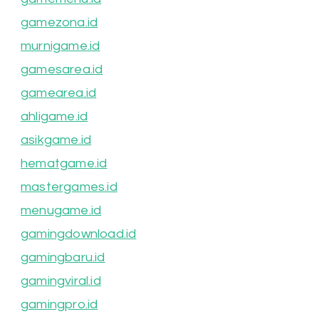
gamezona.id
murnigame.id
gamesarea.id
gamearea.id
ahligame.id
asikgame.id
hematgame.id
mastergames.id
menugame.id
gamingdownload.id
gamingbaru.id
gamingviral.id
gamingpro.id