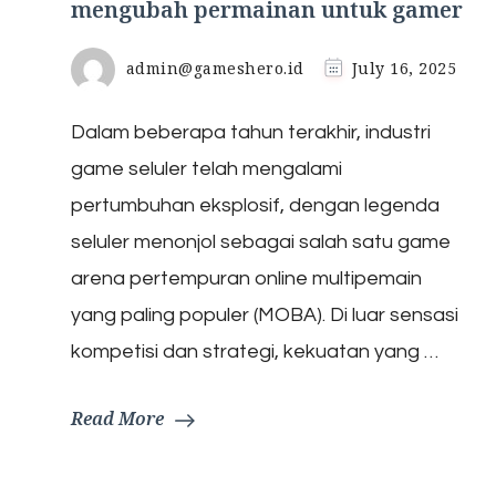
mengubah permainan untuk gamer
admin@gameshero.id
July 16, 2025
Dalam beberapa tahun terakhir, industri
game seluler telah mengalami
pertumbuhan eksplosif, dengan legenda
seluler menonjol sebagai salah satu game
arena pertempuran online multipemain
yang paling populer (MOBA). Di luar sensasi
kompetisi dan strategi, kekuatan yang …
Read More