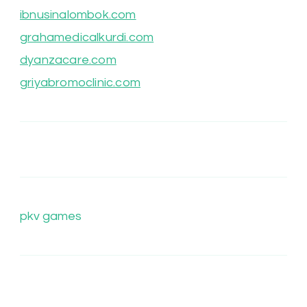
ibnusinalombok.com
grahamedicalkurdi.com
dyanzacare.com
griyabromoclinic.com
pkv games