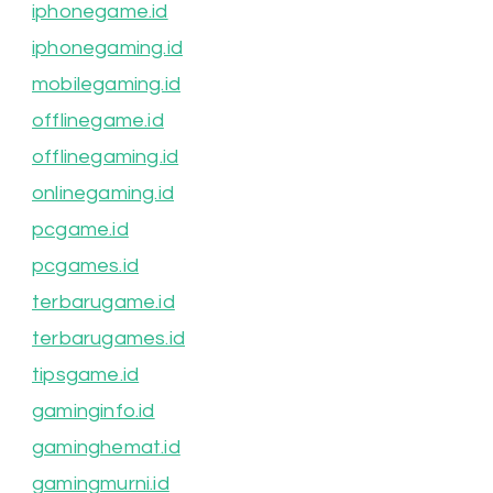
iphonegame.id
iphonegaming.id
mobilegaming.id
offlinegame.id
offlinegaming.id
onlinegaming.id
pcgame.id
pcgames.id
terbarugame.id
terbarugames.id
tipsgame.id
gaminginfo.id
gaminghemat.id
gamingmurni.id