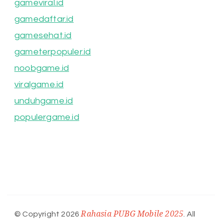
gameviral.id
gamedaftar.id
gamesehat.id
gameterpopuler.id
noobgame.id
viralgame.id
unduhgame.id
populergame.id
Rahasia PUBG Mobile 2025
© Copyright 2026
. All