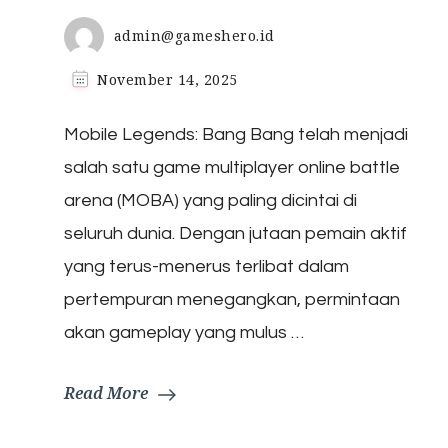
admin@gameshero.id
November 14, 2025
Mobile Legends: Bang Bang telah menjadi
salah satu game multiplayer online battle
arena (MOBA) yang paling dicintai di
seluruh dunia. Dengan jutaan pemain aktif
yang terus-menerus terlibat dalam
pertempuran menegangkan, permintaan
akan gameplay yang mulus …
Read More