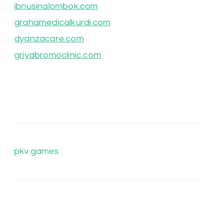
ibnusinalombok.com
grahamedicalkurdi.com
dyanzacare.com
griyabromoclinic.com
pkv games