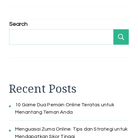
Search
Se
Recent Posts
10 Game Dua Pemain Online Teratas untuk
Menantang Teman Anda
Menguasai Zuma Online: Tips dan Strategi untuk
Mendapatkan Skor Tinggi