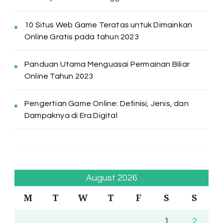
10 Situs Web Game Teratas untuk Dimainkan
Online Gratis pada tahun 2023
Panduan Utama Menguasai Permainan Biliar
Online Tahun 2023
Pengertian Game Online: Definisi, Jenis, dan
Dampaknya di Era Digital
August 2026
M
T
W
T
F
S
S
1
2