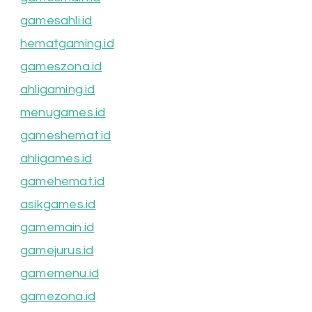
gamesahli.id
hematgaming.id
gameszona.id
ahligaming.id
menugames.id
gameshemat.id
ahligames.id
gamehemat.id
asikgames.id
gamemain.id
gamejurus.id
gamemenu.id
gamezona.id