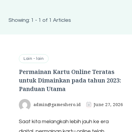
Showing: 1 - 1 of 1 Articles
Lain - lain
Permainan Kartu Online Teratas
untuk Dimainkan pada tahun 2023:
Panduan Utama
admin@gameshero.id
June 27, 2026
Saat kita melangkah lebih jauh ke era
digital, permainan kartu online telah