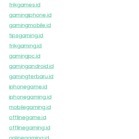
trikgames.id
gamingiphone.id
gamingmobile.id
tipsgaming.id
trikgaming.id
gamingpc.id
gamingandroid.id
gamingterbaru.id
iphonegame.id
iphonegaming.id
mobilegaming.id
offlinegame.id
offlinegaming.id
onlinegaming.id