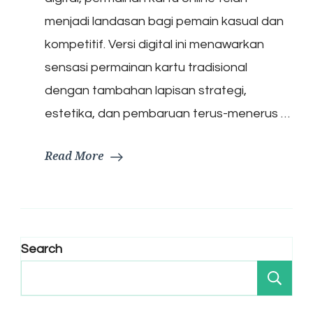
menjadi landasan bagi pemain kasual dan
kompetitif. Versi digital ini menawarkan
sensasi permainan kartu tradisional
dengan tambahan lapisan strategi,
estetika, dan pembaruan terus-menerus …
Read More
Search
Se