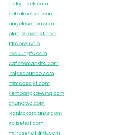
luckycatck.com
rmbakoelkita.com
angelesehan.com
bluejasminejkt.com
Mrobak.com
miekungfu.com
cafetemankita.com
rmjasabundo.com
mimoosajkt.com
kembangkawung.com
chungiwa.com
ikanbakarcianjur.com
kpjisehat.com
mitrasehatklinik.com