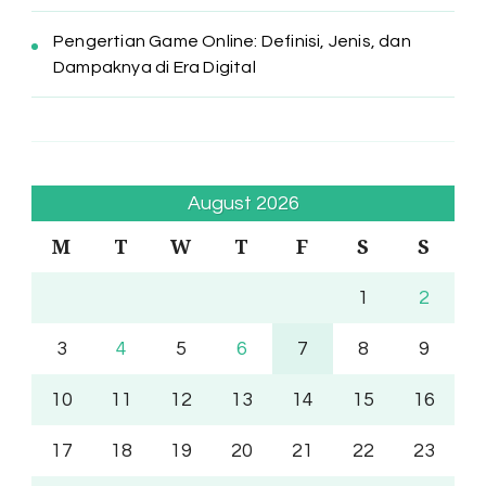
Pengertian Game Online: Definisi, Jenis, dan
Dampaknya di Era Digital
August 2026
M
T
W
T
F
S
S
1
2
3
4
5
6
7
8
9
10
11
12
13
14
15
16
17
18
19
20
21
22
23