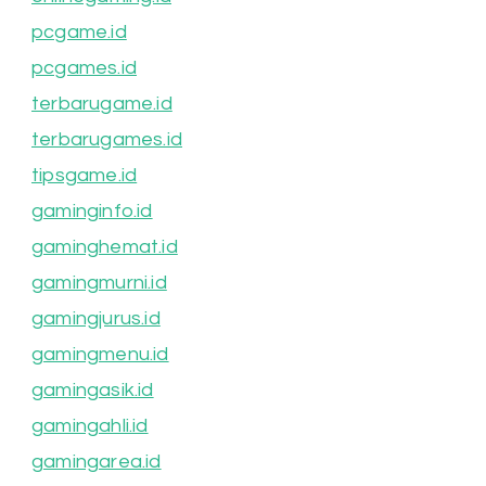
pcgame.id
pcgames.id
terbarugame.id
terbarugames.id
tipsgame.id
gaminginfo.id
gaminghemat.id
gamingmurni.id
gamingjurus.id
gamingmenu.id
gamingasik.id
gamingahli.id
gamingarea.id