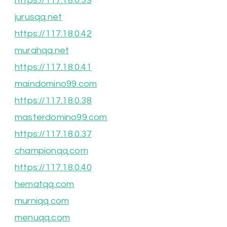
https://117.18.0.39
jurusqq.net
https://117.18.0.42
murahqq.net
https://117.18.0.41
maindomino99.com
https://117.18.0.38
masterdomino99.com
https://117.18.0.37
championqq.com
https://117.18.0.40
hematqq.com
murniqq.com
menuqq.com