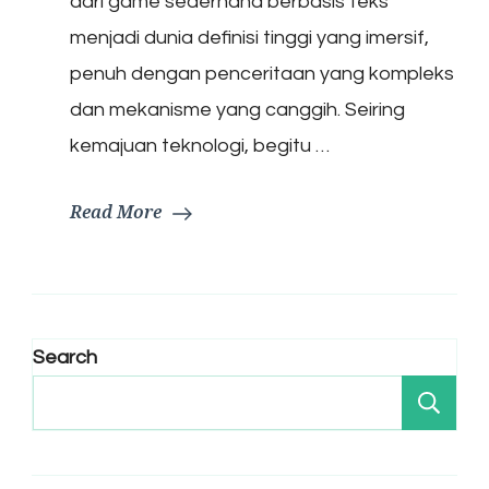
dari game sederhana berbasis teks
menjadi dunia definisi tinggi yang imersif,
penuh dengan penceritaan yang kompleks
dan mekanisme yang canggih. Seiring
kemajuan teknologi, begitu …
Read More
Search
Se