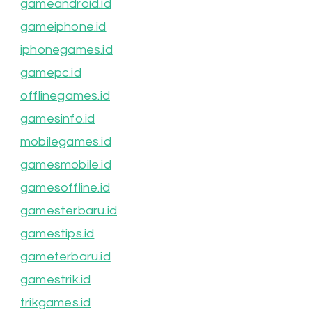
gameandroid.id
gameiphone.id
iphonegames.id
gamepc.id
offlinegames.id
gamesinfo.id
mobilegames.id
gamesmobile.id
gamesoffline.id
gamesterbaru.id
gamestips.id
gameterbaru.id
gamestrik.id
trikgames.id