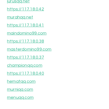
jurusqq.net
https://117.18.0.42
murahqq.net
https://117.18.0.41
maindomino99.com
https://117.18.0.38
masterdomino99.com
https://117.18.0.37
championqq.com
https://117.18.0.40
hematqq.com
murniqq.com
menuqq.com