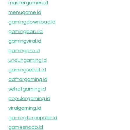
mastergames.id
menugame.id
gamingdownload.id
gamingbaru.id
gamingviral.id
gamingpro.id
unduhgaming.id
gamingsehat.id
daftargaming.id
sehatgaming.id
populergaming.id
viralgaming.id
gamingterpopuler.id
gamesnoob.id