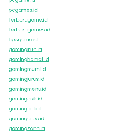
pcgame.id
pcgames.id
terbarugame.id
terbarugames.id
tipsgame.id
gaminginfo.id
gaminghemat.id
gamingmurni.id
gamingjurus.id
gamingmenu.id
gamingasik.id
gamingahli.id
gamingarea.id
gamingzona.id