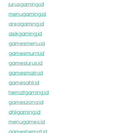
jurusgaming.id
menugaming.id
areagaming.id
asikgaming.id
gamesmenu.id
gamesmurni.id
gamesjurus.id
gamesmain.id
gamesahli.id
hematgaming.id
gameszona.id
ahligaming.id
menugames.id
gameshemat.id