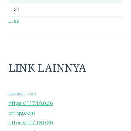
31
« Jul
LINK LAINNYA
asikqq.com
https://117.18.0.36
ahliqq.com
https://117.18.0.39