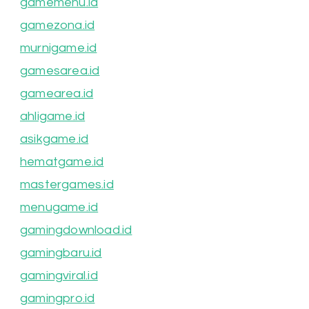
gamemenu.id
gamezona.id
murnigame.id
gamesarea.id
gamearea.id
ahligame.id
asikgame.id
hematgame.id
mastergames.id
menugame.id
gamingdownload.id
gamingbaru.id
gamingviral.id
gamingpro.id