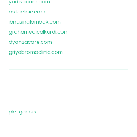
yadikacare.com
astaclinic.com
ibnusinalombok.com
grahamedicalkurdi.com
dyanzacare.com
griyabromoclinic.com
pkv games