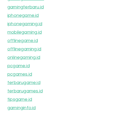
gamingterbaru.id
iphonegame.id
iphonegaming.id
mobilegaming.id
offlinegame.id
offlinegaming.id
onlinegaming.id
pcgame.id
pcgames.id
terbarugame.id
terbarugames.id
tipsgame.id
gaminginfo.id