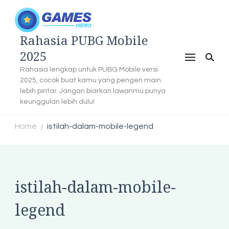
Rahasia PUBG Mobile
2025
Rahasia lengkap untuk PUBG Mobile versi
2025, cocok buat kamu yang pengen main
lebih pintar. Jangan biarkan lawanmu punya
keunggulan lebih dulu!
Home
istilah-dalam-mobile-legend
/
istilah-dalam-mobile-
legend