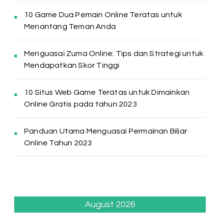
10 Game Dua Pemain Online Teratas untuk
Menantang Teman Anda
Menguasai Zuma Online: Tips dan Strategi untuk
Mendapatkan Skor Tinggi
10 Situs Web Game Teratas untuk Dimainkan
Online Gratis pada tahun 2023
Panduan Utama Menguasai Permainan Biliar
Online Tahun 2023
August 2026