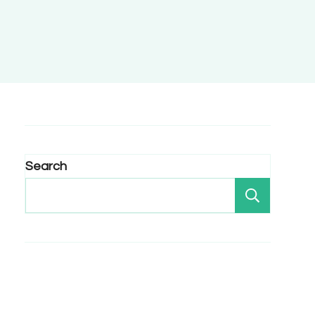
Search
Search