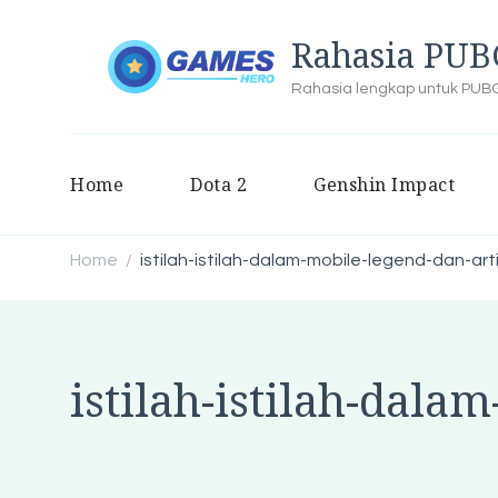
Rahasia PUB
Rahasia lengkap untuk PUBG 
Home
Dota 2
Genshin Impact
Home
istilah-istilah-dalam-mobile-legend-dan-art
/
istilah-istilah-dala