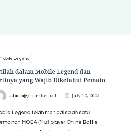
Mobile Legend
stilah dalam Mobile Legend dan
rtinya yang Wajib Diketahui Pemain
admin@gameshero.id
July 12, 2025
bile Legend telah menjadi salah satu
rmainan MOBA (Multiplayer Online Battle