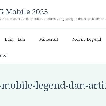
G Mobile 2025
Mobile versi 2025, cocok buat kamu yang pengen main lebih pintar.
Lain – lain
Minecraft
Mobile Legend
inya
m-mobile-legend-dan-art