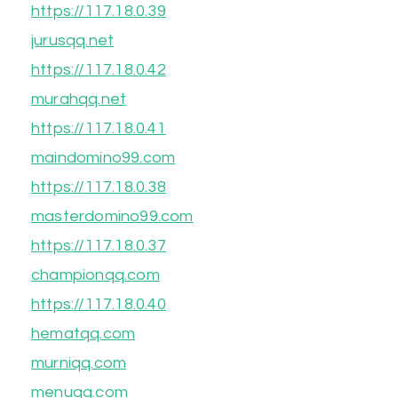
https://117.18.0.39
jurusqq.net
https://117.18.0.42
murahqq.net
https://117.18.0.41
maindomino99.com
https://117.18.0.38
masterdomino99.com
https://117.18.0.37
championqq.com
https://117.18.0.40
hematqq.com
murniqq.com
menuqq.com