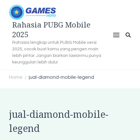
Rahasia PUBG Mobile
2025
Rahasia lengkap untuk PUBG Mobile versi
2025, cocok buat kamu yang pengen main
lebih pintar. Jangan biarkan lawanmu punya
keunggulan lebih dulu!
Home
jual-diamond-mobile-legend
/
jual-diamond-mobile-
legend