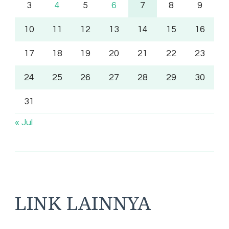
3
4
5
6
7
8
9
10
11
12
13
14
15
16
17
18
19
20
21
22
23
24
25
26
27
28
29
30
31
« Jul
LINK LAINNYA