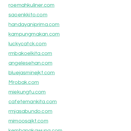
roemahkuliner.com
saoenkkito.com
handayaniprima.com
kampungmakan.com
luckycatck.com
rmbakoelkita.com
angelesehan.com
bluejasminejkt.com
Mrobak.com
miekungfu.com
cafetemankita.com
rmjasabundo.com
mimoosajkt.com
kembangkawung.com