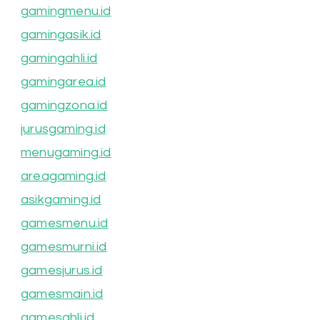
gamingmenu.id
gamingasik.id
gamingahli.id
gamingarea.id
gamingzona.id
jurusgaming.id
menugaming.id
areagaming.id
asikgaming.id
gamesmenu.id
gamesmurni.id
gamesjurus.id
gamesmain.id
gamesahli.id