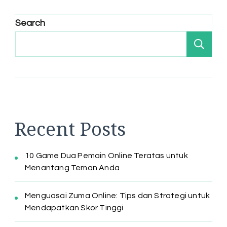
Search
Se
Recent Posts
10 Game Dua Pemain Online Teratas untuk
Menantang Teman Anda
Menguasai Zuma Online: Tips dan Strategi untuk
Mendapatkan Skor Tinggi