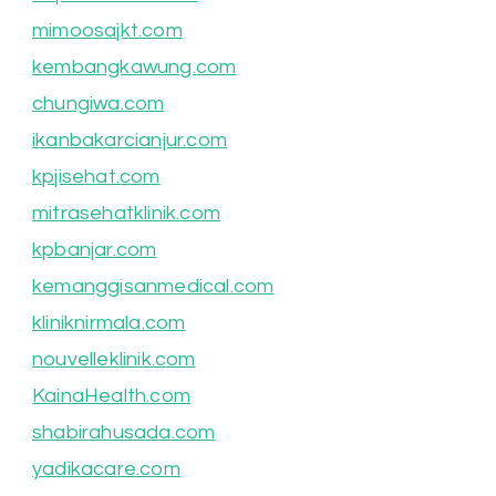
mimoosajkt.com
kembangkawung.com
chungiwa.com
ikanbakarcianjur.com
kpjisehat.com
mitrasehatklinik.com
kpbanjar.com
kemanggisanmedical.com
kliniknirmala.com
nouvelleklinik.com
KainaHealth.com
shabirahusada.com
yadikacare.com