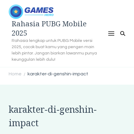
Rahasia PUBG Mobile
2025
Rahasia lengkap untuk PUBG Mobile versi
2025, cocok buat kamu yang pengen main
lebih pintar. Jangan biarkan lawanmu punya
keunggulan lebih dulu!
Home
karakter-di-genshin-impact
/
karakter-di-genshin-
impact