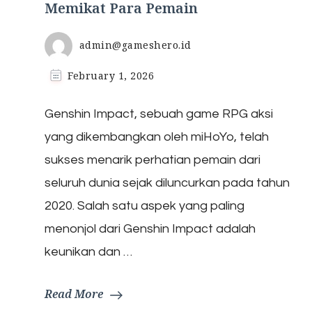
Memikat Para Pemain
admin@gameshero.id
February 1, 2026
Genshin Impact, sebuah game RPG aksi
yang dikembangkan oleh miHoYo, telah
sukses menarik perhatian pemain dari
seluruh dunia sejak diluncurkan pada tahun
2020. Salah satu aspek yang paling
menonjol dari Genshin Impact adalah
keunikan dan …
Read More