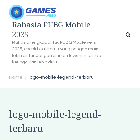
Rahasia PUBG Mobile
2025
Rahasia lengkap untuk PUBG Mobile versi
2025, cocok buat kamu yang pengen main
lebih pintar. Jangan biarkan lawanmu punya
keunggulan lebih dulu!
Home
logo-mobile-legend-terbaru
/
logo-mobile-legend-
terbaru