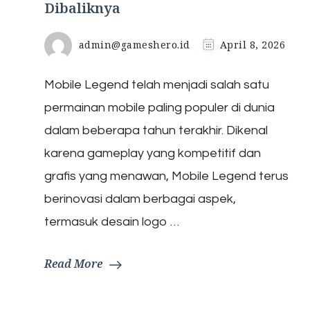
Dibaliknya
admin@gameshero.id
April 8, 2026
Mobile Legend telah menjadi salah satu
permainan mobile paling populer di dunia
dalam beberapa tahun terakhir. Dikenal
karena gameplay yang kompetitif dan
grafis yang menawan, Mobile Legend terus
berinovasi dalam berbagai aspek,
termasuk desain logo …
Read More