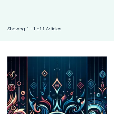
Showing: 1 - 1 of 1 Articles