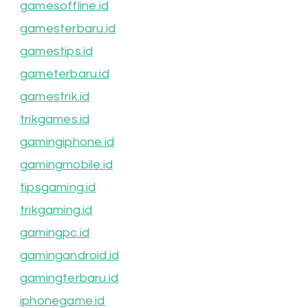
gamesoffline.id
gamesterbaru.id
gamestips.id
gameterbaru.id
gamestrik.id
trikgames.id
gamingiphone.id
gamingmobile.id
tipsgaming.id
trikgaming.id
gamingpc.id
gamingandroid.id
gamingterbaru.id
iphonegame.id