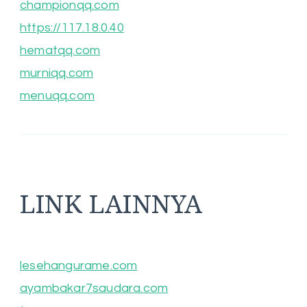
championqq.com
https://117.18.0.40
hematqq.com
murniqq.com
menuqq.com
LINK LAINNYA
lesehangurame.com
ayambakar7saudara.com