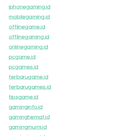
iphonegaming.id
mobilegaming.id
offlinegame.id
offlinegaming.id
onlinegaming.id
pcgame.id
pcgames.id
terbarugame.id
terbarugames.id
tipsgame.id
gaminginfo.id
gaminghemat.id
gamingmurni.id