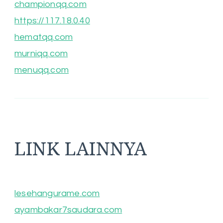
championqq.com
https://117.18.0.40
hematqq.com
murniqq.com
menuqq.com
LINK LAINNYA
lesehangurame.com
ayambakar7saudara.com