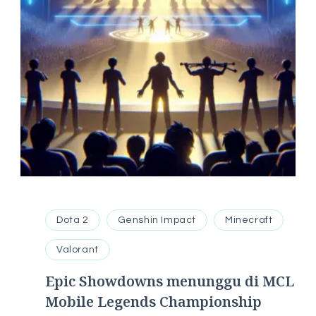
Dota 2
Genshin Impact
Minecraft
Valorant
Epic Showdowns menunggu di MCL
Mobile Legends Championship