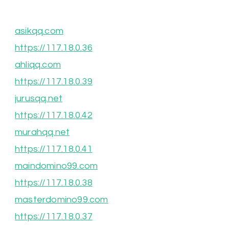
asikqq.com
https://117.18.0.36
ahliqq.com
https://117.18.0.39
jurusqq.net
https://117.18.0.42
murahqq.net
https://117.18.0.41
maindomino99.com
https://117.18.0.38
masterdomino99.com
https://117.18.0.37