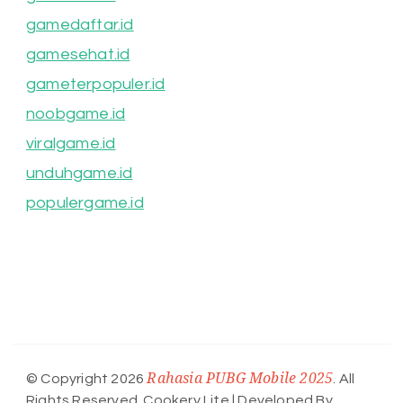
gamedaftar.id
gamesehat.id
gameterpopuler.id
noobgame.id
viralgame.id
unduhgame.id
populergame.id
Rahasia PUBG Mobile 2025
© Copyright 2026
. All
Rights Reserved.
Cookery Lite | Developed By