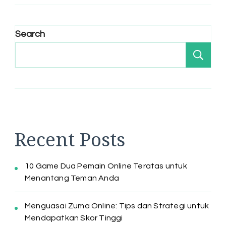
Search
Se
Recent Posts
10 Game Dua Pemain Online Teratas untuk
Menantang Teman Anda
Menguasai Zuma Online: Tips dan Strategi untuk
Mendapatkan Skor Tinggi