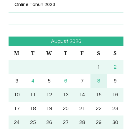
Online Tahun 2023
August 2026
M
T
W
T
F
S
S
1
2
3
4
5
6
7
8
9
10
11
12
13
14
15
16
17
18
19
20
21
22
23
24
25
26
27
28
29
30