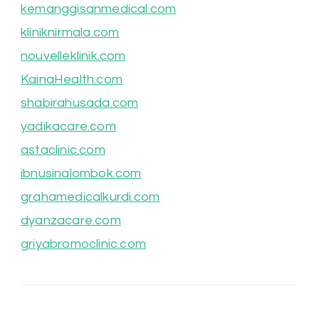
kemanggisanmedical.com
kliniknirmala.com
nouvelleklinik.com
KainaHealth.com
shabirahusada.com
yadikacare.com
astaclinic.com
ibnusinalombok.com
grahamedicalkurdi.com
dyanzacare.com
griyabromoclinic.com