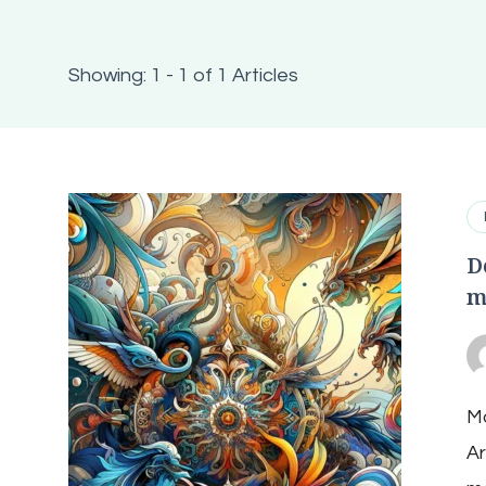
Showing: 1 - 1 of 1 Articles
D
m
Mo
Ar