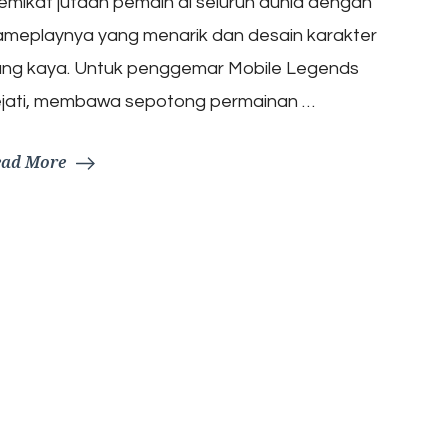
mikat jutaan pemain di seluruh dunia dengan
ameplaynya yang menarik dan desain karakter
ang kaya. Untuk penggemar Mobile Legends
ejati, membawa sepotong permainan …
ead More