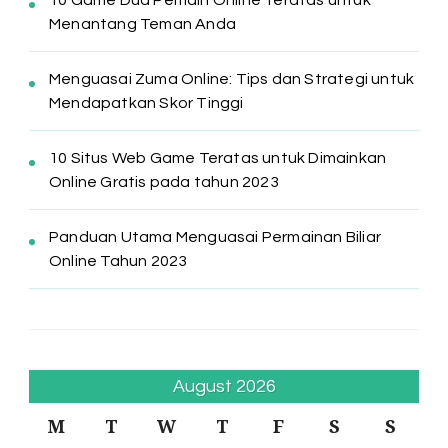
Menantang Teman Anda
Menguasai Zuma Online: Tips dan Strategi untuk
Mendapatkan Skor Tinggi
10 Situs Web Game Teratas untuk Dimainkan
Online Gratis pada tahun 2023
Panduan Utama Menguasai Permainan Biliar
Online Tahun 2023
August 2026
M
T
W
T
F
S
S