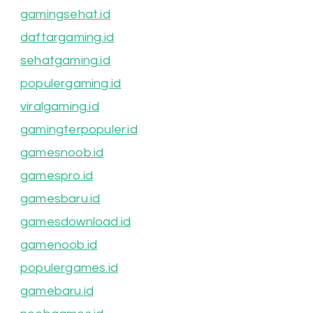
gamingsehat.id
daftargaming.id
sehatgaming.id
populergaming.id
viralgaming.id
gamingterpopuler.id
gamesnoob.id
gamespro.id
gamesbaru.id
gamesdownload.id
gamenoob.id
populergames.id
gamebaru.id