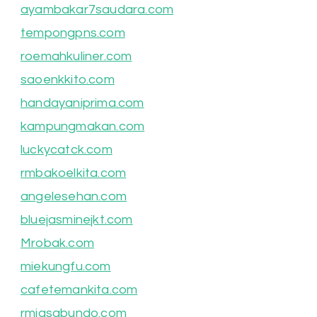
ayambakar7saudara.com
tempongpns.com
roemahkuliner.com
saoenkkito.com
handayaniprima.com
kampungmakan.com
luckycatck.com
rmbakoelkita.com
angelesehan.com
bluejasminejkt.com
Mrobak.com
miekungfu.com
cafetemankita.com
rmjasabundo.com