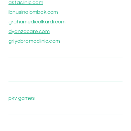
astaclinic.com
ibnusinalombok.com
grahamedicalkurdi.com
dyanzacare.com
griyabromoclinic.com
pkv games