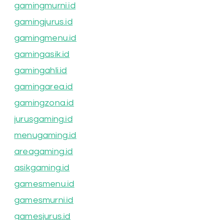
gamingmurni.id
gamingjurus.id
gamingmenu.id
gamingasik.id
gamingahli.id
gamingarea.id
gamingzona.id
jurusgaming.id
menugaming.id
areagaming.id
asikgaming.id
gamesmenu.id
gamesmurni.id
gamesjurus.id