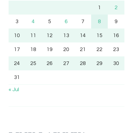
1
2
3
4
5
6
7
8
9
10
11
12
13
14
15
16
17
18
19
20
21
22
23
24
25
26
27
28
29
30
31
« Jul