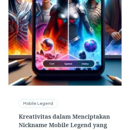
Mobile Legend
Kreativitas dalam Menciptakan
Nickname Mobile Legend yang