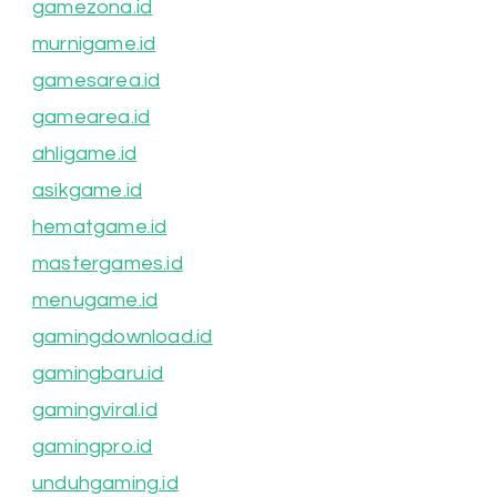
gamezona.id
murnigame.id
gamesarea.id
gamearea.id
ahligame.id
asikgame.id
hematgame.id
mastergames.id
menugame.id
gamingdownload.id
gamingbaru.id
gamingviral.id
gamingpro.id
unduhgaming.id