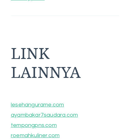
LINK
LAINNYA
lesehangurame.com
ayambakar7saudara.com
tempongpns.com
roemahkuliner.com