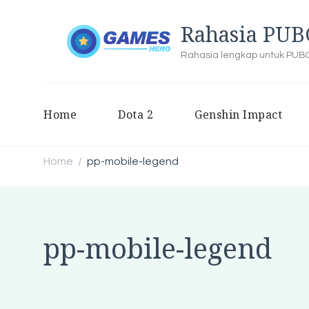
Rahasia PUB
Rahasia lengkap untuk PUBG 
Home
Dota 2
Genshin Impact
Home
pp-mobile-legend
/
pp-mobile-legend