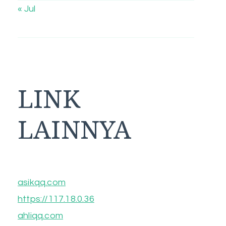
« Jul
LINK
LAINNYA
asikqq.com
https://117.18.0.36
ahliqq.com