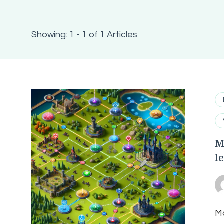
Showing: 1 - 1 of 1 Articles
M
l
Mo