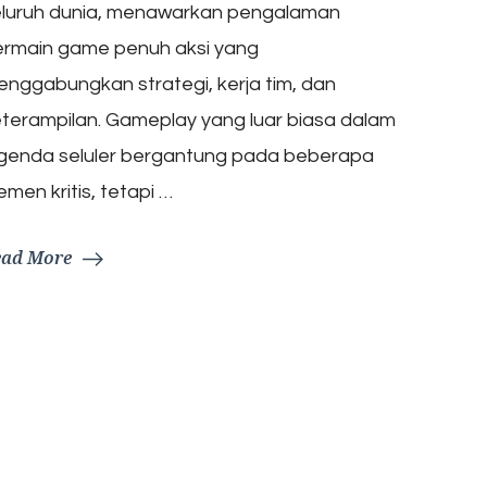
eluruh dunia, menawarkan pengalaman
ermain game penuh aksi yang
nggabungkan strategi, kerja tim, dan
terampilan. Gameplay yang luar biasa dalam
egenda seluler bergantung pada beberapa
emen kritis, tetapi …
ead More