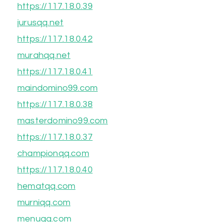
https://117.18.0.39
jurusqq.net
https://117.18.0.42
murahqq.net
https://117.18.0.41
maindomino99.com
https://117.18.0.38
masterdomino99.com
https://117.18.0.37
championqq.com
https://117.18.0.40
hematqq.com
murniqq.com
menuqq.com