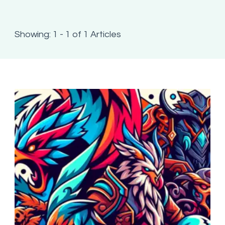
Showing: 1 - 1 of 1 Articles