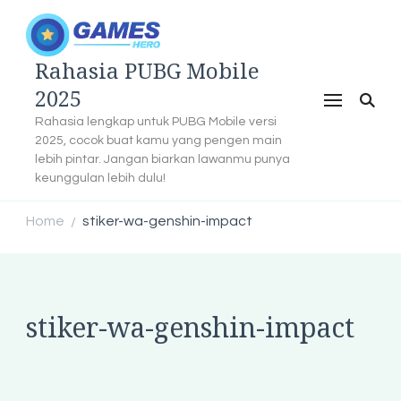
Rahasia PUBG Mobile
2025
Rahasia lengkap untuk PUBG Mobile versi
2025, cocok buat kamu yang pengen main
lebih pintar. Jangan biarkan lawanmu punya
keunggulan lebih dulu!
Home
stiker-wa-genshin-impact
/
stiker-wa-genshin-impact