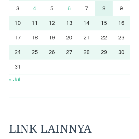
3
4
5
6
7
8
9
10
11
12
13
14
15
16
17
18
19
20
21
22
23
24
25
26
27
28
29
30
31
« Jul
LINK LAINNYA