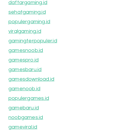
daftargaming.id
sehatgaming.id
populergaming.id
viralgaming.id
gamingterpopuler.id
gamesnoob.id
gamespro.id
gamesbaru.id
gamesdownload.id
gamenoob.id
populergames.id
gamebaru.id
noobgames.id
gameviral.id