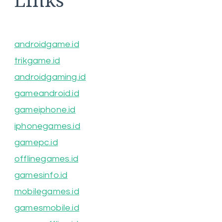
androidgame.id
trikgame.id
androidgaming.id
gameandroid.id
gameiphone.id
iphonegames.id
gamepc.id
offlinegames.id
gamesinfo.id
mobilegames.id
gamesmobile.id