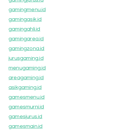
gamingmenu.id
gamingasik.id
gamingahli.id
gamingarea.id
gamingzona.id
jurusgaming.id
menugaming.id
areagaming.id
asikgaming.id
gamesmenu.id
gamesmurni.id
gamesjurus.id
gamesmain.id