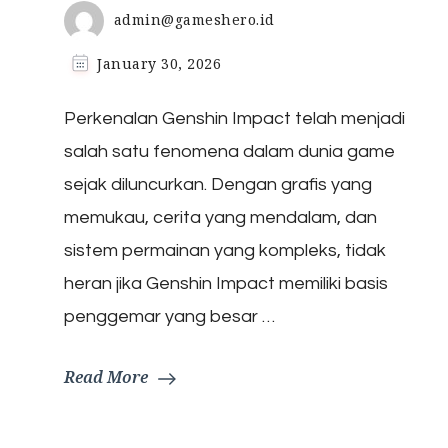
admin@gameshero.id
January 30, 2026
Perkenalan Genshin Impact telah menjadi
salah satu fenomena dalam dunia game
sejak diluncurkan. Dengan grafis yang
memukau, cerita yang mendalam, dan
sistem permainan yang kompleks, tidak
heran jika Genshin Impact memiliki basis
penggemar yang besar …
Read More