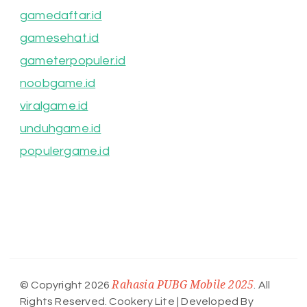
gamedaftar.id
gamesehat.id
gameterpopuler.id
noobgame.id
viralgame.id
unduhgame.id
populergame.id
Rahasia PUBG Mobile 2025
© Copyright 2026
. All
Rights Reserved.
Cookery Lite | Developed By