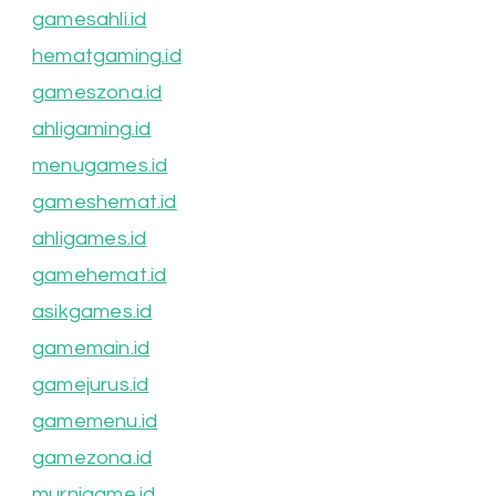
gamesahli.id
hematgaming.id
gameszona.id
ahligaming.id
menugames.id
gameshemat.id
ahligames.id
gamehemat.id
asikgames.id
gamemain.id
gamejurus.id
gamemenu.id
gamezona.id
murnigame.id