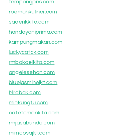
tempongpns.com
roemahkuliner.com
saoenkkito.com
handayaniprima.com
kampungmakan.com
luckycatck.com
rmbakoelkita.com
angelesehan.com
bluejasminejkt.com
Mrobak.com
miekungfu.com
cafetemankita.com
rmjasabundo.com
mimoosajkt.com