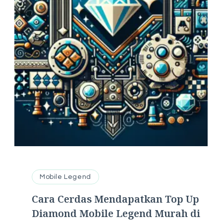
Mobile Legend
Cara Cerdas Mendapatkan Top Up
Diamond Mobile Legend Murah di