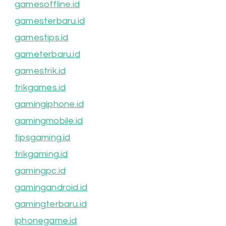
gamesoffline.id
gamesterbaru.id
gamestips.id
gameterbaru.id
gamestrik.id
trikgames.id
gamingiphone.id
gamingmobile.id
tipsgaming.id
trikgaming.id
gamingpc.id
gamingandroid.id
gamingterbaru.id
iphonegame.id