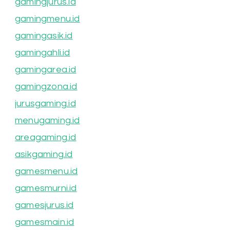
gamingjurus.id
gamingmenu.id
gamingasik.id
gamingahli.id
gamingarea.id
gamingzona.id
jurusgaming.id
menugaming.id
areagaming.id
asikgaming.id
gamesmenu.id
gamesmurni.id
gamesjurus.id
gamesmain.id