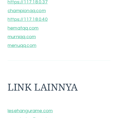
https://117.18.0.37
championqq.com
https://117.18.0.40
hematqq.com
murniqq.com
menuqq.com
LINK LAINNYA
lesehangurame.com