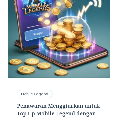
Mobile Legend
Penawaran Menggiurkan untuk
Top Up Mobile Legend dengan