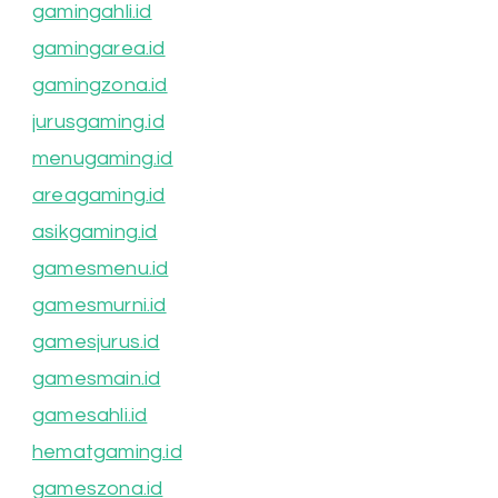
gamingahli.id
gamingarea.id
gamingzona.id
jurusgaming.id
menugaming.id
areagaming.id
asikgaming.id
gamesmenu.id
gamesmurni.id
gamesjurus.id
gamesmain.id
gamesahli.id
hematgaming.id
gameszona.id