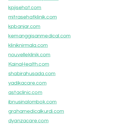
kpjisehat.com
mitrasehatklinik.com
kpbanjar.com
kemanggisanmedical.com
kliniknirmala.com
nouvelleklinik.com
KainaHealth.com
shabirahusada.com
yadikacare.com
astaclinic.com
ibnusinalombok.com
grahamedicalkurdi.com
dyanzacare.com