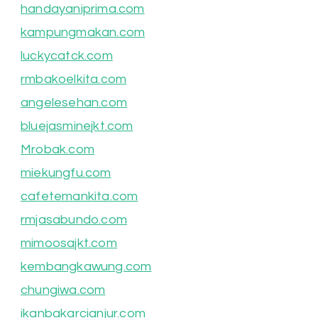
handayaniprima.com
kampungmakan.com
luckycatck.com
rmbakoelkita.com
angelesehan.com
bluejasminejkt.com
Mrobak.com
miekungfu.com
cafetemankita.com
rmjasabundo.com
mimoosajkt.com
kembangkawung.com
chungiwa.com
ikanbakarcianjur.com