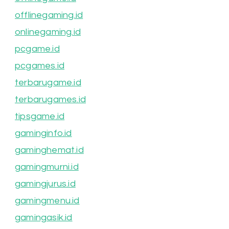
offlinegaming.id
onlinegaming.id
pcgame.id
pcgames.id
terbarugame.id
terbarugames.id
tipsgame.id
gaminginfo.id
gaminghemat.id
gamingmurni.id
gamingjurus.id
gamingmenu.id
gamingasik.id