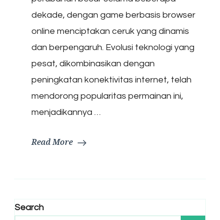
dekade, dengan game berbasis browser
online menciptakan ceruk yang dinamis
dan berpengaruh. Evolusi teknologi yang
pesat, dikombinasikan dengan
peningkatan konektivitas internet, telah
mendorong popularitas permainan ini,
menjadikannya …
Read More
Search