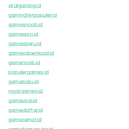
viralgaming.id
gamingterpopuler.id
gamesnoob.id
gamespro.id
gamesbaru.id
gamesdownload.id
gamenoob.id
populergames.id
gamebaru.id
noobgames.id
gameviral.id
gamedaftar.id
gamesehat.id