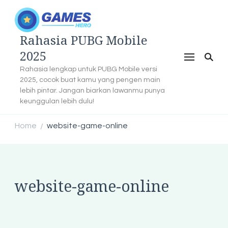
Rahasia PUBG Mobile
2025
Rahasia lengkap untuk PUBG Mobile versi
2025, cocok buat kamu yang pengen main
lebih pintar. Jangan biarkan lawanmu punya
keunggulan lebih dulu!
Home
website-game-online
/
website-game-online