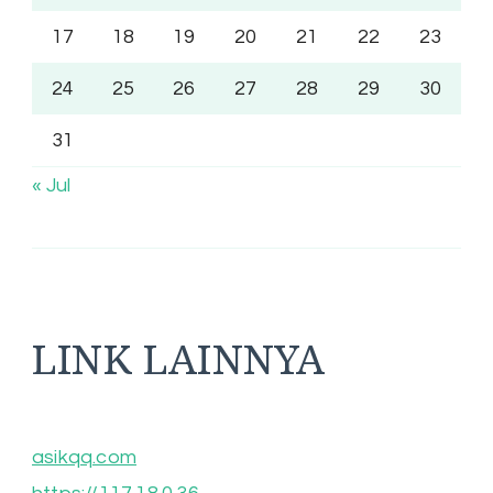
17
18
19
20
21
22
23
24
25
26
27
28
29
30
31
« Jul
LINK LAINNYA
asikqq.com