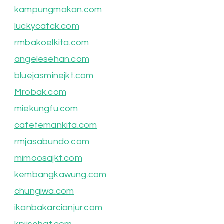
kampungmakan.com
luckycatck.com
rmbakoelkita.com
angelesehan.com
bluejasminejkt.com
Mrobak.com
miekungfu.com
cafetemankita.com
rmjasabundo.com
mimoosajkt.com
kembangkawung.com
chungiwa.com
ikanbakarcianjur.com