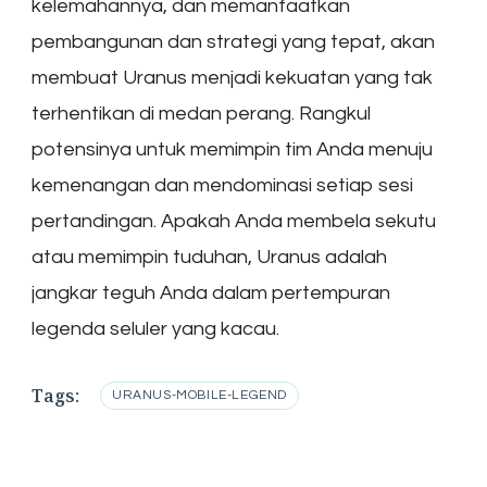
kelemahannya, dan memanfaatkan
pembangunan dan strategi yang tepat, akan
membuat Uranus menjadi kekuatan yang tak
terhentikan di medan perang. Rangkul
potensinya untuk memimpin tim Anda menuju
kemenangan dan mendominasi setiap sesi
pertandingan. Apakah Anda membela sekutu
atau memimpin tuduhan, Uranus adalah
jangkar teguh Anda dalam pertempuran
legenda seluler yang kacau.
Tags:
URANUS-MOBILE-LEGEND