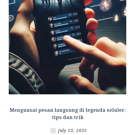
Menguasai pesan langsung di legenda seluler:
tips dan trik
July 23, 2025