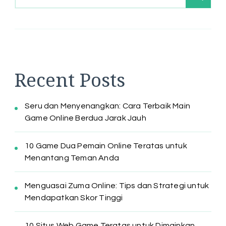
Recent Posts
Seru dan Menyenangkan: Cara Terbaik Main
Game Online Berdua Jarak Jauh
10 Game Dua Pemain Online Teratas untuk
Menantang Teman Anda
Menguasai Zuma Online: Tips dan Strategi untuk
Mendapatkan Skor Tinggi
10 Situs Web Game Teratas untuk Dimainkan