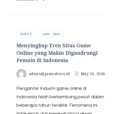
Dota 2
Lain - lain
Menyingkap Tren Situs Game
Online yang Makin Digandrungi
Pemain di Indonesia
admin@gameshero.id
May 20, 2026
Pengantar Industri game online di
Indonesia telah berkembang pesat dalam
beberapa tahun terakhir. Fenomena ini
tidak lepas dari meningkatnya akses