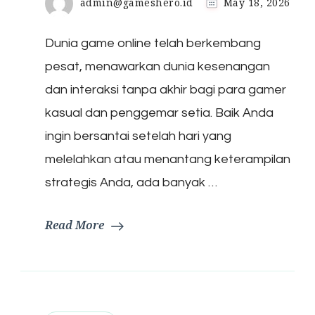
admin@gameshero.id
May 18, 2026
Dunia game online telah berkembang
pesat, menawarkan dunia kesenangan
dan interaksi tanpa akhir bagi para gamer
kasual dan penggemar setia. Baik Anda
ingin bersantai setelah hari yang
melelahkan atau menantang keterampilan
strategis Anda, ada banyak …
Read More