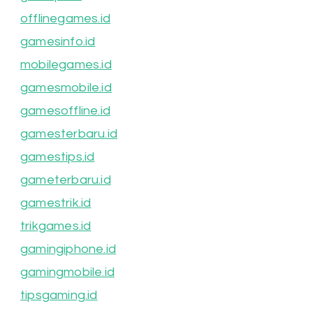
offlinegames.id
gamesinfo.id
mobilegames.id
gamesmobile.id
gamesoffline.id
gamesterbaru.id
gamestips.id
gameterbaru.id
gamestrik.id
trikgames.id
gamingiphone.id
gamingmobile.id
tipsgaming.id