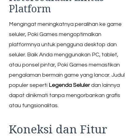
Platform
Mengingat meningkatnya peralihan ke game
seluler, Poki Games mengoptimalkan
platformnya untuk pengguna desktop dan
seluler. Baik Anda menggunakan PC, tablet,
atau ponsel pintar, Poki Games memastikan
pengalaman bermain game yang lancar. Judul
populer seperti
Legenda Seluler
dan lainnya
dapat dinikmati tanpa mengorbankan grafis
atau fungsionalitas.
Koneksi dan Fitur