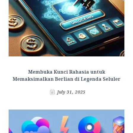
Membuka Kunci Rahasia untuk
Memaksimalkan Berlian di Legenda Seluler
July 31, 2025