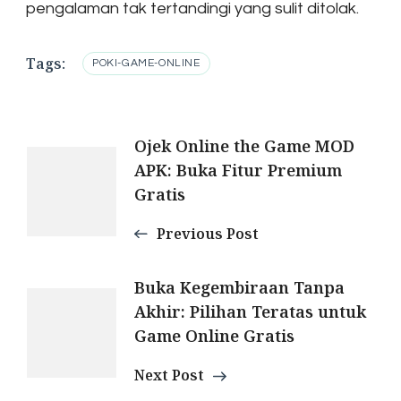
pengalaman tak tertandingi yang sulit ditolak.
Tags:
POKI-GAME-ONLINE
Post
Ojek Online the Game MOD
APK: Buka Fitur Premium
Navigation
Gratis
Previous Post
Buka Kegembiraan Tanpa
Akhir: Pilihan Teratas untuk
Game Online Gratis
Next Post