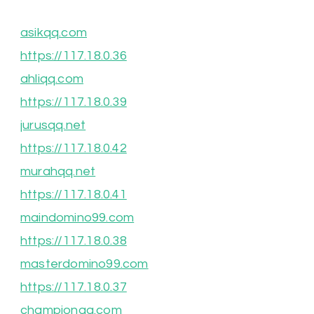
asikqq.com
https://117.18.0.36
ahliqq.com
https://117.18.0.39
jurusqq.net
https://117.18.0.42
murahqq.net
https://117.18.0.41
maindomino99.com
https://117.18.0.38
masterdomino99.com
https://117.18.0.37
championqq.com