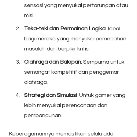
sensasi yang menyukai pertarungan atau
misi.
Teka-teki dan Permainan Logika
: Ideal
bagi mereka yang menyukai pemecahan
masalah dan berpikir kritis.
Olahraga dan Balapan
: Sempurna untuk
semangat kompetitif dan penggemar
olahraga.
Strategi dan Simulasi
: Untuk gamer yang
lebih menyukai perencanaan dan
pembangunan.
Keberagamannya memastikan selalu ada