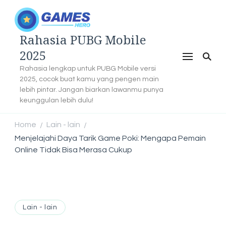
Rahasia PUBG Mobile
2025
Rahasia lengkap untuk PUBG Mobile versi
2025, cocok buat kamu yang pengen main
lebih pintar. Jangan biarkan lawanmu punya
keunggulan lebih dulu!
Home
Lain - lain
/
/
Menjelajahi Daya Tarik Game Poki: Mengapa Pemain
Online Tidak Bisa Merasa Cukup
Lain - lain