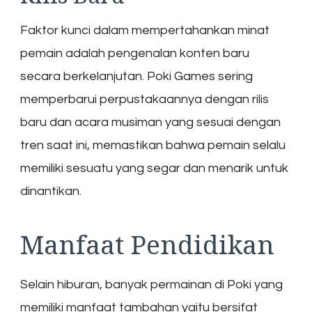
Faktor kunci dalam mempertahankan minat
pemain adalah pengenalan konten baru
secara berkelanjutan. Poki Games sering
memperbarui perpustakaannya dengan rilis
baru dan acara musiman yang sesuai dengan
tren saat ini, memastikan bahwa pemain selalu
memiliki sesuatu yang segar dan menarik untuk
dinantikan.
Manfaat Pendidikan
Selain hiburan, banyak permainan di Poki yang
memiliki manfaat tambahan yaitu bersifat