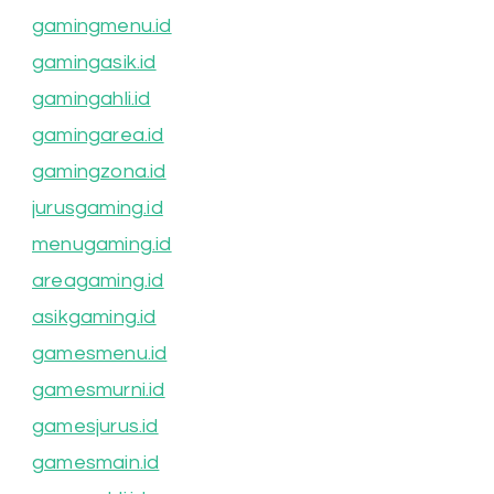
gamingmenu.id
gamingasik.id
gamingahli.id
gamingarea.id
gamingzona.id
jurusgaming.id
menugaming.id
areagaming.id
asikgaming.id
gamesmenu.id
gamesmurni.id
gamesjurus.id
gamesmain.id