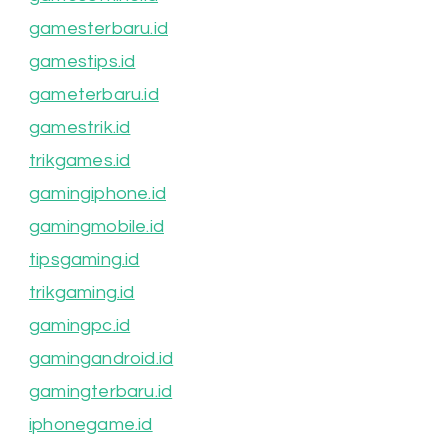
gamesterbaru.id
gamestips.id
gameterbaru.id
gamestrik.id
trikgames.id
gamingiphone.id
gamingmobile.id
tipsgaming.id
trikgaming.id
gamingpc.id
gamingandroid.id
gamingterbaru.id
iphonegame.id