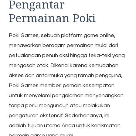
Pengantar
Permainan Poki
Poki Games, sebuah platform game online,
menawarkan beragam permainan mulai dari
petualangan penuh aksi hingga teka-teki yang
mengasah otak. Dikenal karena kemudahan
akses dan antarmuka yang ramah pengguna,
Poki Games memberi pemain kesempatan
untuk menyelami pengalaman menyenangkan
tanpa perlu mengunduh atau melakukan
pengaturan ekstensif. Sederhananya, ini
adalah tujuan utama Anda untuk kenikmatan
bermain game yang murni.