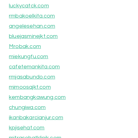
luckycatck.com
rmbakoelkita.com
angelesehan.com
bluejasminejkt.com
Mrobak.com
miekungfu.com
cafetemankita.com
rmjasabundo.com
mimoosajkt.com
kembangkawung.com
chungiwa.com
ikanbakarcianjur.com
kpjisehat.com
mitrasehatklinik.com