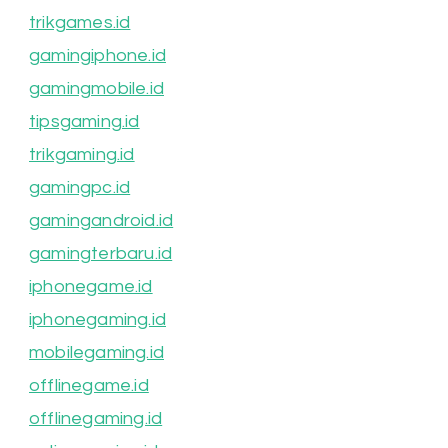
trikgames.id
gamingiphone.id
gamingmobile.id
tipsgaming.id
trikgaming.id
gamingpc.id
gamingandroid.id
gamingterbaru.id
iphonegame.id
iphonegaming.id
mobilegaming.id
offlinegame.id
offlinegaming.id