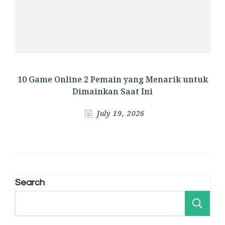
10 Game Online 2 Pemain yang Menarik untuk
Dimainkan Saat Ini
July 19, 2026
Search
Se