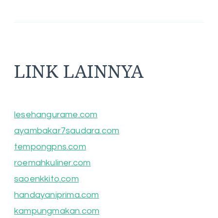
LINK LAINNYA
lesehangurame.com
ayambakar7saudara.com
tempongpns.com
roemahkuliner.com
saoenkkito.com
handayaniprima.com
kampungmakan.com