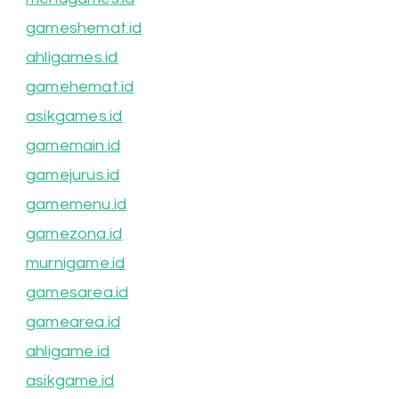
gameshemat.id
ahligames.id
gamehemat.id
asikgames.id
gamemain.id
gamejurus.id
gamemenu.id
gamezona.id
murnigame.id
gamesarea.id
gamearea.id
ahligame.id
asikgame.id