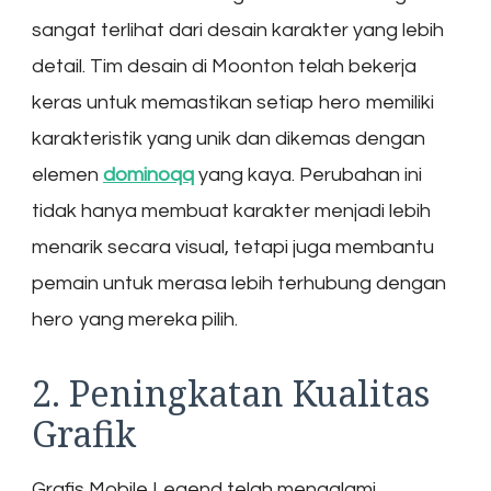
sangat terlihat dari desain karakter yang lebih
detail. Tim desain di Moonton telah bekerja
keras untuk memastikan setiap hero memiliki
karakteristik yang unik dan dikemas dengan
elemen
dominoqq
yang kaya. Perubahan ini
tidak hanya membuat karakter menjadi lebih
menarik secara visual, tetapi juga membantu
pemain untuk merasa lebih terhubung dengan
hero yang mereka pilih.
2. Peningkatan Kualitas
Grafik
Grafis Mobile Legend telah mengalami