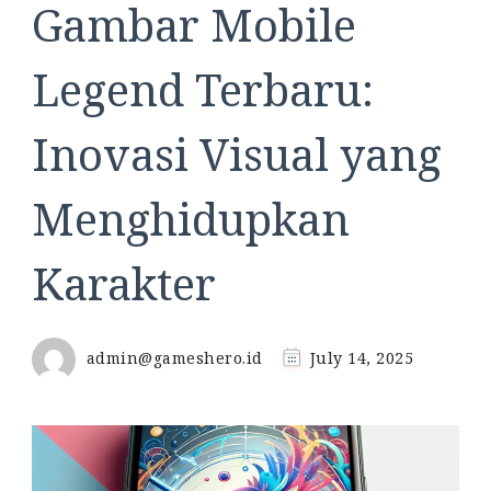
Gambar Mobile
Legend Terbaru:
Inovasi Visual yang
Menghidupkan
Karakter
admin@gameshero.id
July 14, 2025