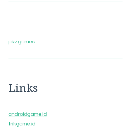
pkv games
Links
androidgame.id
trikgame.id