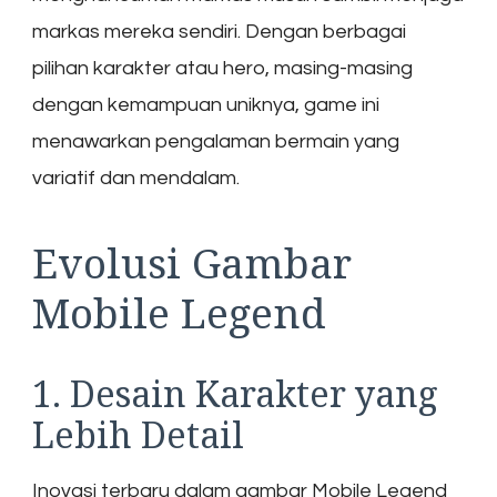
markas mereka sendiri. Dengan berbagai
pilihan karakter atau hero, masing-masing
dengan kemampuan uniknya, game ini
menawarkan pengalaman bermain yang
variatif dan mendalam.
Evolusi Gambar
Mobile Legend
1. Desain Karakter yang
Lebih Detail
Inovasi terbaru dalam gambar Mobile Legend