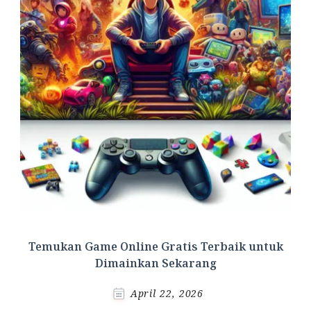
Temukan Game Online Gratis Terbaik untuk
Dimainkan Sekarang
April 22, 2026