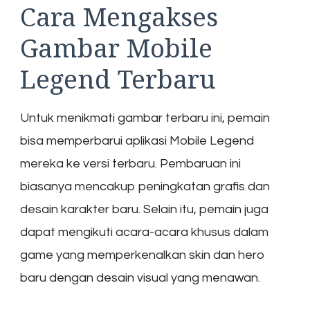
Cara Mengakses
Gambar Mobile
Legend Terbaru
Untuk menikmati gambar terbaru ini, pemain
bisa memperbarui aplikasi Mobile Legend
mereka ke versi terbaru. Pembaruan ini
biasanya mencakup peningkatan grafis dan
desain karakter baru. Selain itu, pemain juga
dapat mengikuti acara-acara khusus dalam
game yang memperkenalkan skin dan hero
baru dengan desain visual yang menawan.