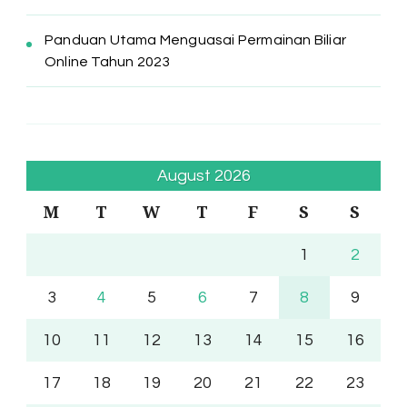
Panduan Utama Menguasai Permainan Biliar
Online Tahun 2023
August 2026
M
T
W
T
F
S
S
1
2
3
4
5
6
7
8
9
10
11
12
13
14
15
16
17
18
19
20
21
22
23