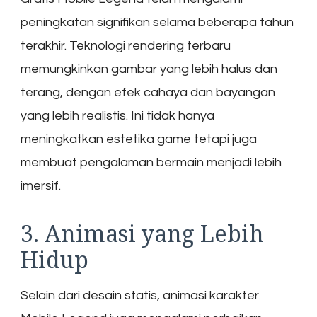
peningkatan signifikan selama beberapa tahun
terakhir. Teknologi rendering terbaru
memungkinkan gambar yang lebih halus dan
terang, dengan efek cahaya dan bayangan
yang lebih realistis. Ini tidak hanya
meningkatkan estetika game tetapi juga
membuat pengalaman bermain menjadi lebih
imersif.
3. Animasi yang Lebih
Hidup
Selain dari desain statis, animasi karakter