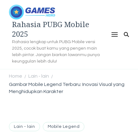
Rahasia PUBG Mobile
2025
Rahasia lengkap untuk PUBG Mobile versi
2025, cocok buat kamu yang pengen main
lebih pintar. Jangan biarkan lawanmu punya
keunggulan lebih dulu!
Home
Lain - lain
/
/
Gambar Mobile Legend Terbaru: Inovasi Visual yang
Menghidupkan Karakter
Lain - lain
Mobile Legend