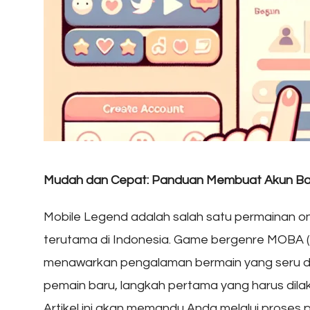
Mudah dan Cepat: Panduan Membuat Akun Bar
Mobile Legend adalah salah satu permainan onli
terutama di Indonesia. Game bergenre MOBA (Mu
menawarkan pengalaman bermain yang seru da
pemain baru, langkah pertama yang harus dil
Artikel ini akan memandu Anda melalui prose