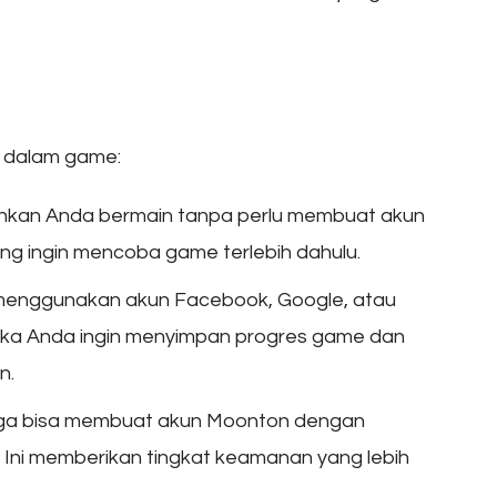
e dalam game:
gkinkan Anda bermain tanpa perlu membuat akun
yang ingin mencoba game terlebih dahulu.
menggunakan akun Facebook, Google, atau
 jika Anda ingin menyimpan progres game dan
n.
uga bisa membuat akun Moonton dengan
 Ini memberikan tingkat keamanan yang lebih