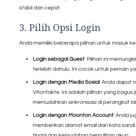
stabil dan cepat.
3. Pilih Opsi Login
Anda memiliki beberapa pilihan untuk masuk k
Login sebagai Guest
: Pilihan ini memun
terlebih dahulu. Ini cocok untuk pemain 
Login dengan Media Sosial
: Anda dapat 
VKontakte. Ini adalah pilihan yang bagus
memudahkan sinkronisasi di perangkat lai
Login dengan Moonton Account
: Anda j
memberikan alamat email dan kata sandi.
tinggi dan kemudahan pemulihan akun.