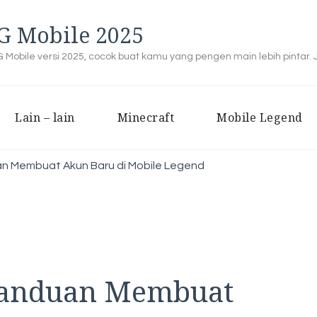
G Mobile 2025
Mobile versi 2025, cocok buat kamu yang pengen main lebih pintar.
Lain – lain
Minecraft
Mobile Legend
n Membuat Akun Baru di Mobile Legend
Panduan Membuat