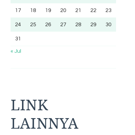
17
18
19
20
21
22
23
24
25
26
27
28
29
30
31
« Jul
LINK
LAINNYA