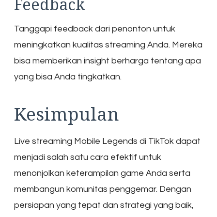
Feedback
Tanggapi feedback dari penonton untuk
meningkatkan kualitas streaming Anda. Mereka
bisa memberikan insight berharga tentang apa
yang bisa Anda tingkatkan.
Kesimpulan
Live streaming Mobile Legends di TikTok dapat
menjadi salah satu cara efektif untuk
menonjolkan keterampilan game Anda serta
membangun komunitas penggemar. Dengan
persiapan yang tepat dan strategi yang baik,