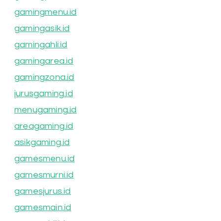
gamingmenu.id
gamingasik.id
gamingahli.id
gamingarea.id
gamingzona.id
jurusgaming.id
menugaming.id
areagaming.id
asikgaming.id
gamesmenu.id
gamesmurni.id
gamesjurus.id
gamesmain.id