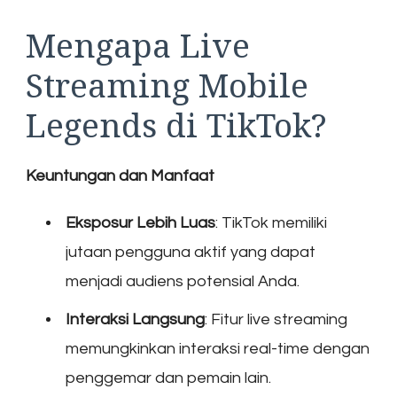
Mengapa Live
Streaming Mobile
Legends di TikTok?
Keuntungan dan Manfaat
Eksposur Lebih Luas
: TikTok memiliki
jutaan pengguna aktif yang dapat
menjadi audiens potensial Anda.
Interaksi Langsung
: Fitur live streaming
memungkinkan interaksi real-time dengan
penggemar dan pemain lain.