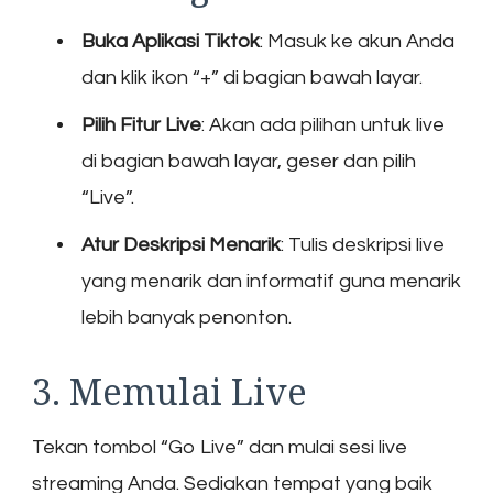
Buka Aplikasi Tiktok
: Masuk ke akun Anda
dan klik ikon “+” di bagian bawah layar.
Pilih Fitur Live
: Akan ada pilihan untuk live
di bagian bawah layar, geser dan pilih
“Live”.
Atur Deskripsi Menarik
: Tulis deskripsi live
yang menarik dan informatif guna menarik
lebih banyak penonton.
3. Memulai Live
Tekan tombol “Go Live” dan mulai sesi live
streaming Anda. Sediakan tempat yang baik