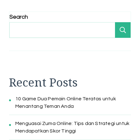
Search
Se
Recent Posts
10 Game Dua Pemain Online Teratas untuk
Menantang Teman Anda
Menguasai Zuma Online: Tips dan Strategi untuk
Mendapatkan Skor Tinggi