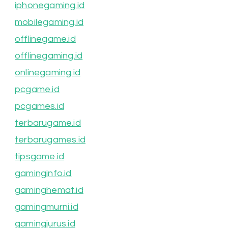
iphonegaming.id
mobilegaming.id
offlinegame.id
offlinegaming.id
onlinegaming.id
pcgame.id
pcgames.id
terbarugame.id
terbarugames.id
tipsgame.id
gaminginfo.id
gaminghemat.id
gamingmurni.id
gamingjurus.id