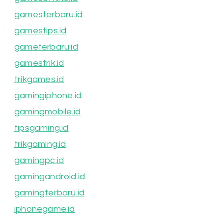
gamesterbaru.id
gamestips.id
gameterbaru.id
gamestrik.id
trikgames.id
gamingiphone.id
gamingmobile.id
tipsgaming.id
trikgaming.id
gamingpc.id
gamingandroid.id
gamingterbaru.id
iphonegame.id