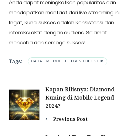
Anda dapat meningkatkan popularitas dan
mendapatkan manfaat dari live streaming ini.
Ingat, kunci sukses adalah konsistensi dan
interaksi aktif dengan audiens. Selamat
mencoba dan semoga sukses!
Tags:
CARA-LIVE-MOBILE-LEGEND-DI-TIKTOK
Post
Kapan Rilisnya: Diamond
Kuning di Mobile Legend
Navigation
2024?
Previous Post