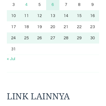
3
4
5
6
7
8
9
10
11
12
13
14
15
16
17
18
19
20
21
22
23
24
25
26
27
28
29
30
31
« Jul
LINK LAINNYA