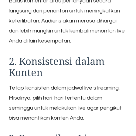
Balas komentar atau pertanyaan secara
langsung dari penonton untuk meningkatkan
keterlibatan. Audiens akan merasa dihargai
dan lebih mungkin untuk kembali menonton live
Anda di lain kesempatan.
2. Konsistensi dalam
Konten
Tetap konsisten dalam jadwal live streaming.
Misalnya, pilih hari-hari tertentu dalam
seminggu untuk melakukan live agar pengikut
bisa menantikan konten Anda.