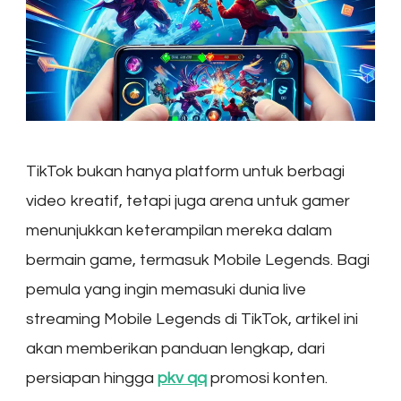
TikTok bukan hanya platform untuk berbagi
video kreatif, tetapi juga arena untuk gamer
menunjukkan keterampilan mereka dalam
bermain game, termasuk Mobile Legends. Bagi
pemula yang ingin memasuki dunia live
streaming Mobile Legends di TikTok, artikel ini
akan memberikan panduan lengkap, dari
persiapan hingga
pkv qq
promosi konten.