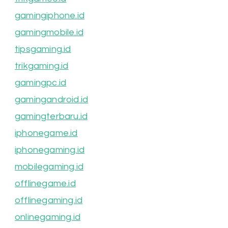
gamingiphone.id
gamingmobile.id
tipsgaming.id
trikgaming.id
gamingpc.id
gamingandroid.id
gamingterbaru.id
iphonegame.id
iphonegaming.id
mobilegaming.id
offlinegame.id
offlinegaming.id
onlinegaming.id