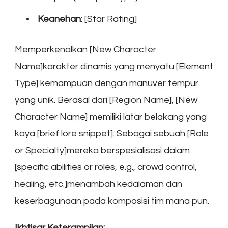
Keanehan:
[Star Rating]
Memperkenalkan [New Character
Name]karakter dinamis yang menyatu [Element
Type] kemampuan dengan manuver tempur
yang unik. Berasal dari [Region Name], [New
Character Name] memiliki latar belakang yang
kaya [brief lore snippet]. Sebagai sebuah [Role
or Specialty]mereka berspesialisasi dalam
[specific abilities or roles, e.g., crowd control,
healing, etc.]menambah kedalaman dan
keserbagunaan pada komposisi tim mana pun.
Ikhtisar Keterampilan: