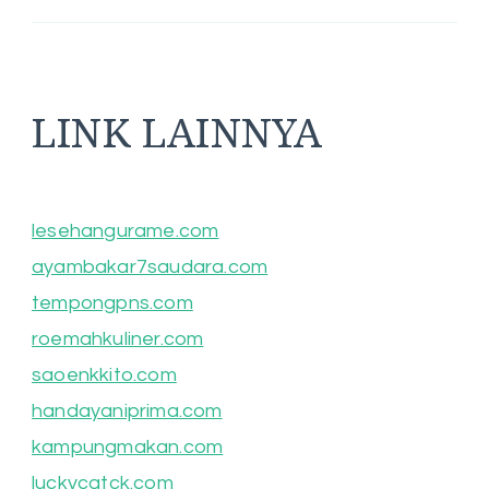
LINK LAINNYA
lesehangurame.com
ayambakar7saudara.com
tempongpns.com
roemahkuliner.com
saoenkkito.com
handayaniprima.com
kampungmakan.com
luckycatck.com