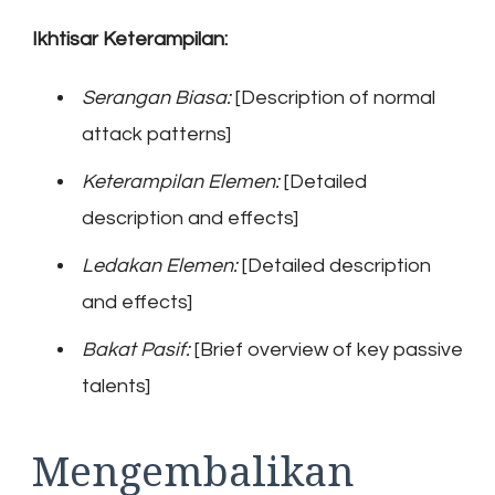
Ikhtisar Keterampilan:
Serangan Biasa:
[Description of normal
attack patterns]
Keterampilan Elemen:
[Detailed
description and effects]
Ledakan Elemen:
[Detailed description
and effects]
Bakat Pasif:
[Brief overview of key passive
talents]
Mengembalikan