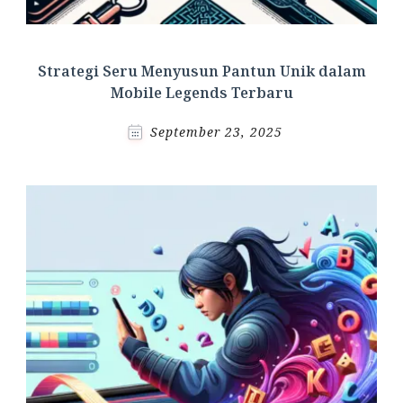
Strategi Seru Menyusun Pantun Unik dalam
Mobile Legends Terbaru
September 23, 2025