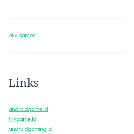
pkv games
Links
androidgame.id
trikgame.id
androidgaming.id