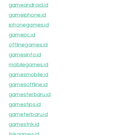
gameandroid.id
gameiphone.id
iphonegames.id
gamepc.id
offlinegames.id
gamesinfo.id
mobilegames.id
gamesmobile.id
gamesoffline.id
gamesterbaru.id
gamestips.id
gameterbaru.id
gamestrik.id
trikgames.id