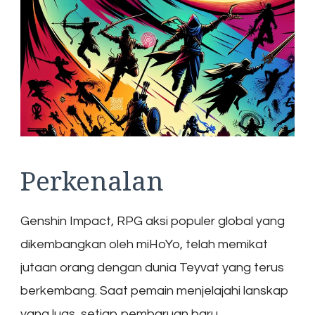
Perkenalan
Genshin Impact, RPG aksi populer global yang
dikembangkan oleh miHoYo, telah memikat
jutaan orang dengan dunia Teyvat yang terus
berkembang. Saat pemain menjelajahi lanskap
yang luas, setiap pembaruan baru