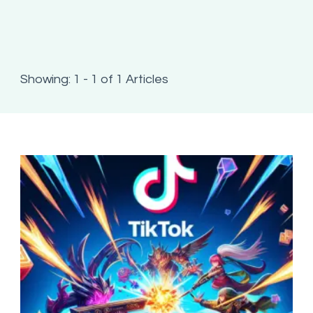
Showing: 1 - 1 of 1 Articles