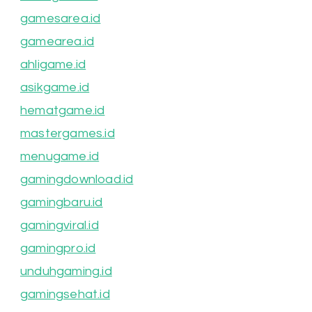
gamesarea.id
gamearea.id
ahligame.id
asikgame.id
hematgame.id
mastergames.id
menugame.id
gamingdownload.id
gamingbaru.id
gamingviral.id
gamingpro.id
unduhgaming.id
gamingsehat.id