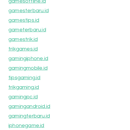
gamesoffline.id
gamesterbaru.id
gamestips.id
gameterbaru.id
gamestrik.id
trikgames.id
gamingiphone.id
gamingmobile.id
tipsgaming.id
trikgaming.id
gamingpc.id
gamingandroid.id
gamingterbaru.id
iphonegame.id