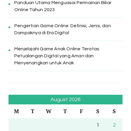
Panduan Utama Menguasai Permainan Biliar
Online Tahun 2023
Pengertian Game Online: Definisi, Jenis, dan
Dampaknya di Era Digital
Menjelajahi Game Anak Online Teratas:
Petualangan Digital yang Aman dan
Menyenangkan untuk Anak
August 2026
M
T
W
T
F
S
S
1
2