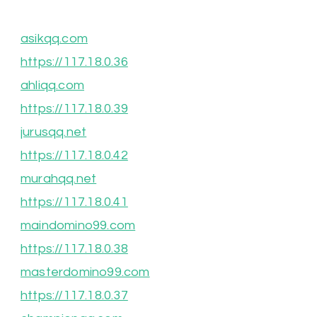
asikqq.com
https://117.18.0.36
ahliqq.com
https://117.18.0.39
jurusqq.net
https://117.18.0.42
murahqq.net
https://117.18.0.41
maindomino99.com
https://117.18.0.38
masterdomino99.com
https://117.18.0.37