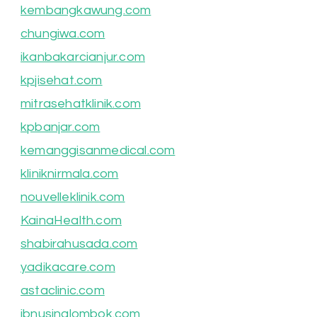
kembangkawung.com
chungiwa.com
ikanbakarcianjur.com
kpjisehat.com
mitrasehatklinik.com
kpbanjar.com
kemanggisanmedical.com
kliniknirmala.com
nouvelleklinik.com
KainaHealth.com
shabirahusada.com
yadikacare.com
astaclinic.com
ibnusinalombok.com